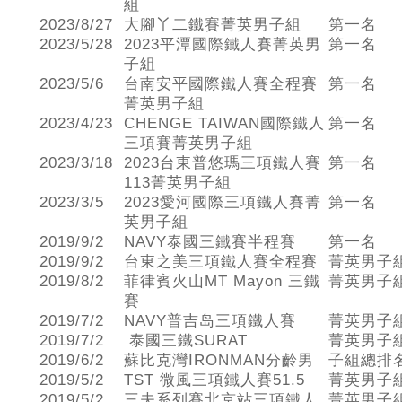
組
2023/8/27
大腳丫二鐵賽菁英男子組
第一名
2023/5/28
2023平潭國際鐵人賽菁英男
第一名
子組
2023/5/6
台南安平國際鐵人賽全程賽
第一名
菁英男子組
2023/4/23
CHENGE TAIWAN國際鐵人
第一名
三項賽菁英男子組
2023/3/18
2023台東普悠瑪三項鐵人賽
第一名
113菁英男子組
2023/3/5
2023愛河國際三項鐵人賽菁
第一名
英男子組
2019/9/2
NAVY泰國三鐵賽半程賽
第一名
2019/9/2
台東之美三項鐵人賽全程賽
菁英男子
2019/8/2
菲律賓火山MT Mayon 三鐵
菁英男子
賽
2019/7/2
NAVY普吉岛三項鐵人賽
菁英男子
2019/7/2
泰國三鐵SURAT
菁英男子
2019/6/2
蘇比克灣IRONMAN分齡男
子組總排
2019/5/2
TST 微風三項鐵人賽51.5
菁英男子
2019/5/2
三夫系列賽北京站三項鐵人
菁英男子