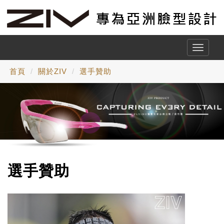
Toggle
naviga
首頁
關於ZIV
選手贊助
選手贊助