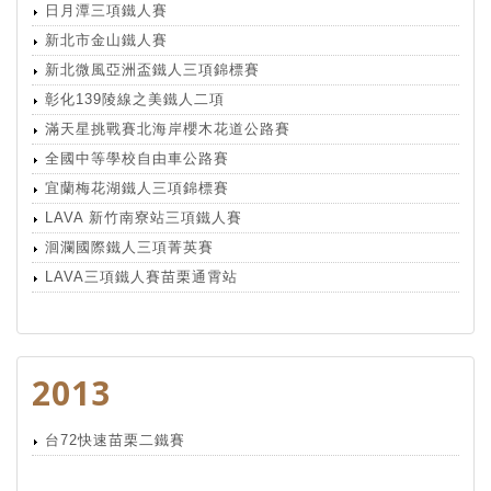
日月潭三項鐵人賽
新北市金山鐵人賽
新北微風亞洲盃鐵人三項錦標賽
彰化139陵線之美鐵人二項
滿天星挑戰賽北海岸櫻木花道公路賽
全國中等學校自由車公路賽
宜蘭梅花湖鐵人三項錦標賽
LAVA 新竹南寮站三項鐵人賽
洄瀾國際鐵人三項菁英賽
LAVA三項鐵人賽苗栗通霄站
2013
台72快速苗栗二鐵賽