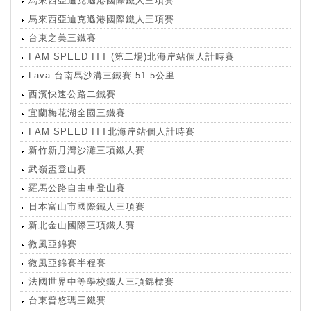
馬來西亞迪克遜港國際鐵人三項賽
馬來西亞迪克遜港國際鐵人三項賽
台東之美三鐵賽
I AM SPEED ITT (第二場)北海岸站個人計時賽
Lava 台南馬沙溝三鐵賽 51.5公里
西濱快速公路二鐵賽
宜蘭梅花湖全國三鐵賽
I AM SPEED ITT北海岸站個人計時賽
新竹新月灣沙灘三項鐵人賽
武嶺盃登山賽
羅馬公路自由車登山賽
日本富山市國際鐵人三項賽
新北金山國際三項鐵人賽
微風亞錦賽
微風亞錦賽半程賽
法國世界中等學校鐵人三項錦標賽
台東普悠瑪三鐵賽