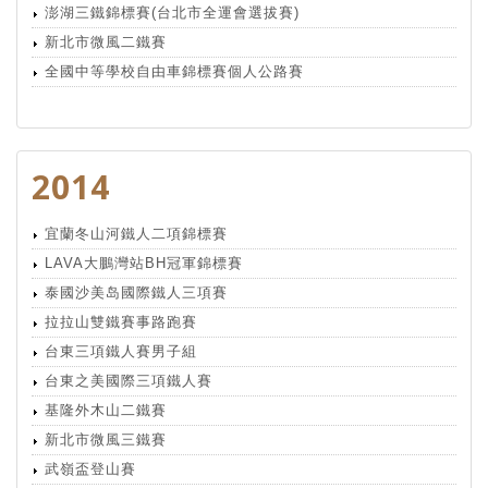
澎湖三鐵錦標賽(台北市全運會選拔賽)
新北市微風二鐵賽
全國中等學校自由車錦標賽個人公路賽
2014
宜蘭冬山河鐵人二項錦標賽
LAVA大鵬灣站BH冠軍錦標賽
泰國沙美岛國際鐵人三項賽
拉拉山雙鐵賽事路跑賽
台東三項鐵人賽男子組
台東之美國際三項鐵人賽
基隆外木山二鐵賽
新北市微風三鐵賽
武嶺盃登山賽