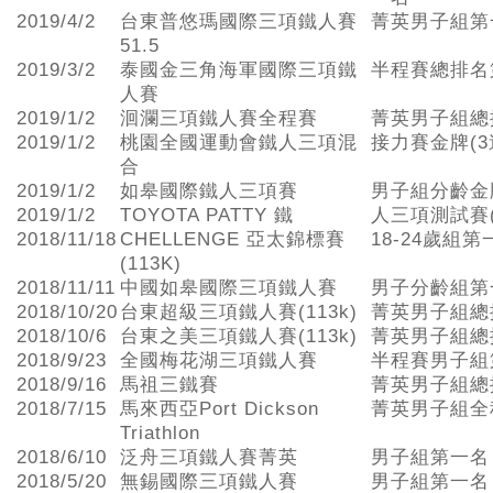
2019/4/2
台東普悠瑪國際三項鐵人賽
菁英男子組第
51.5
2019/3/2
泰國金三角海軍國際三項鐵
半程賽總排名
人賽
2019/1/2
洄瀾三項鐵人賽全程賽
菁英男子組總
2019/1/2
桃園全國運動會鐵人三項混
接力賽金牌(3
合
2019/1/2
如皋國際鐵人三項賽
男子組分齡金
2019/1/2
TOYOTA PATTY 鐵
人三項測試賽
2018/11/18
CHELLENGE 亞太錦標賽
18-24歲組第
(113K)
2018/11/11
中國如皋國際三項鐵人賽
男子分齡組第
2018/10/20
台東超級三項鐵人賽(113k)
菁英男子組總
2018/10/6
台東之美三項鐵人賽(113k)
菁英男子組總
2018/9/23
全國梅花湖三項鐵人賽
半程賽男子組
2018/9/16
馬祖三鐵賽
菁英男子組總
2018/7/15
馬來西亞Port Dickson
菁英男子組全
Triathlon
2018/6/10
泛舟三項鐵人賽菁英
男子組第一名
2018/5/20
無錫國際三項鐵人賽
男子組第一名