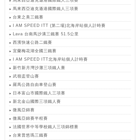
馬來西亞迪克遜港國際鐵人三項賽
馬來西亞迪克遜港國際鐵人三項賽
台東之美三鐵賽
I AM SPEED ITT (第二場)北海岸站個人計時賽
Lava 台南馬沙溝三鐵賽 51.5公里
西濱快速公路二鐵賽
宜蘭梅花湖全國三鐵賽
I AM SPEED ITT北海岸站個人計時賽
新竹新月灣沙灘三項鐵人賽
武嶺盃登山賽
羅馬公路自由車登山賽
日本富山市國際鐵人三項賽
新北金山國際三項鐵人賽
微風亞錦賽
微風亞錦賽半程賽
法國世界中等學校鐵人三項錦標賽
台東普悠瑪三鐵賽