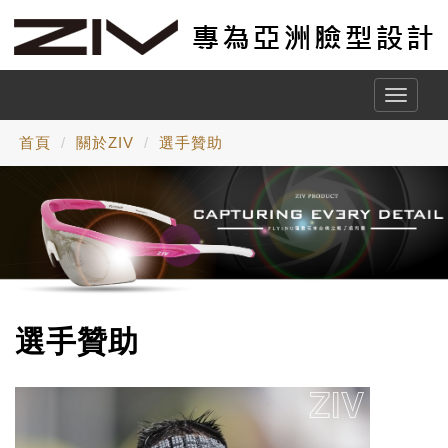
Toggle
naviga
首頁
關於ZIV
選手贊助
選手贊助