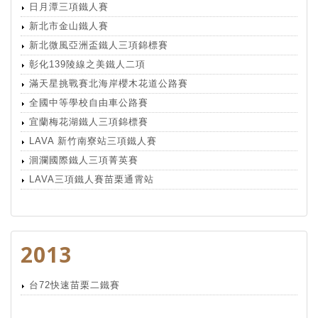
日月潭三項鐵人賽
新北市金山鐵人賽
新北微風亞洲盃鐵人三項錦標賽
彰化139陵線之美鐵人二項
滿天星挑戰賽北海岸櫻木花道公路賽
全國中等學校自由車公路賽
宜蘭梅花湖鐵人三項錦標賽
LAVA 新竹南寮站三項鐵人賽
洄瀾國際鐵人三項菁英賽
LAVA三項鐵人賽苗栗通霄站
2013
台72快速苗栗二鐵賽