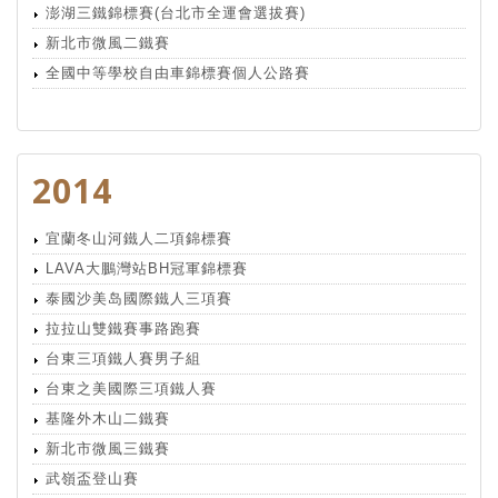
澎湖三鐵錦標賽(台北市全運會選拔賽)
新北市微風二鐵賽
全國中等學校自由車錦標賽個人公路賽
2014
宜蘭冬山河鐵人二項錦標賽
LAVA大鵬灣站BH冠軍錦標賽
泰國沙美岛國際鐵人三項賽
拉拉山雙鐵賽事路跑賽
台東三項鐵人賽男子組
台東之美國際三項鐵人賽
基隆外木山二鐵賽
新北市微風三鐵賽
武嶺盃登山賽