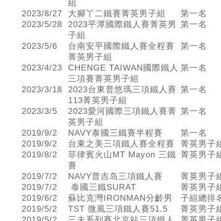
組
2023/8/27
大腳丫二鐵賽菁英男子組
第一名
2023/5/28
2023平潭國際鐵人賽菁英男
第一名
子組
2023/5/6
台南安平國際鐵人賽全程賽
第一名
菁英男子組
2023/4/23
CHENGE TAIWAN國際鐵人
第一名
三項賽菁英男子組
2023/3/18
2023台東普悠瑪三項鐵人賽
第一名
113菁英男子組
2023/3/5
2023愛河國際三項鐵人賽菁
第一名
英男子組
2019/9/2
NAVY泰國三鐵賽半程賽
第一名
2019/9/2
台東之美三項鐵人賽全程賽
菁英男子
2019/8/2
菲律賓火山MT Mayon 三鐵
菁英男子
賽
2019/7/2
NAVY普吉岛三項鐵人賽
菁英男子
2019/7/2
泰國三鐵SURAT
菁英男子
2019/6/2
蘇比克灣IRONMAN分齡男
子組總排
2019/5/2
TST 微風三項鐵人賽51.5
菁英男子
2019/5/2
三夫系列賽北京站三項鐵人
菁英男子