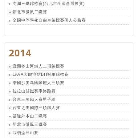
澎湖三鐵錦標賽(台北市全運會選拔賽)
新北市微風二鐵賽
全國中等學校自由車錦標賽個人公路賽
2014
宜蘭冬山河鐵人二項錦標賽
LAVA大鵬灣站BH冠軍錦標賽
泰國沙美岛國際鐵人三項賽
拉拉山雙鐵賽事路跑賽
台東三項鐵人賽男子組
台東之美國際三項鐵人賽
基隆外木山二鐵賽
新北市微風三鐵賽
武嶺盃登山賽