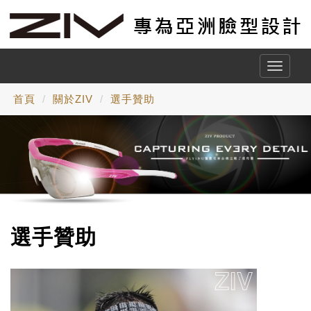
Toggle
naviga
首頁
關於ZIV
選手贊助
選手贊助