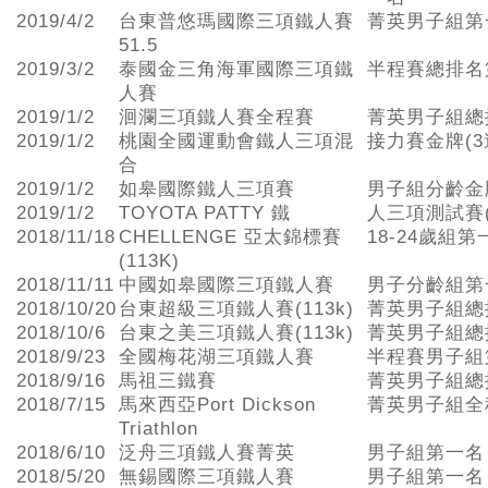
2019/4/2
台東普悠瑪國際三項鐵人賽
菁英男子組第
51.5
2019/3/2
泰國金三角海軍國際三項鐵
半程賽總排名
人賽
2019/1/2
洄瀾三項鐵人賽全程賽
菁英男子組總
2019/1/2
桃園全國運動會鐵人三項混
接力賽金牌(3
合
2019/1/2
如皋國際鐵人三項賽
男子組分齡金
2019/1/2
TOYOTA PATTY 鐵
人三項測試賽
2018/11/18
CHELLENGE 亞太錦標賽
18-24歲組第
(113K)
2018/11/11
中國如皋國際三項鐵人賽
男子分齡組第
2018/10/20
台東超級三項鐵人賽(113k)
菁英男子組總
2018/10/6
台東之美三項鐵人賽(113k)
菁英男子組總
2018/9/23
全國梅花湖三項鐵人賽
半程賽男子組
2018/9/16
馬祖三鐵賽
菁英男子組總
2018/7/15
馬來西亞Port Dickson
菁英男子組全
Triathlon
2018/6/10
泛舟三項鐵人賽菁英
男子組第一名
2018/5/20
無錫國際三項鐵人賽
男子組第一名