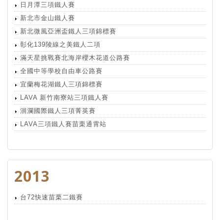
日月潭三項鐵人賽
新北市金山鐵人賽
新北微風亞洲盃鐵人三項錦標賽
彰化139陵線之美鐵人二項
滿天星挑戰賽北海岸櫻木花道公路賽
全國中等學校自由車公路賽
宜蘭梅花湖鐵人三項錦標賽
LAVA 新竹南寮站三項鐵人賽
洄瀾國際鐵人三項菁英賽
LAVA三項鐵人賽苗栗通霄站
2013
台72快速苗栗二鐵賽