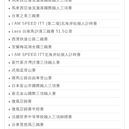
馬來西亞迪克遜港國際鐵人三項賽
馬來西亞迪克遜港國際鐵人三項賽
台東之美三鐵賽
I AM SPEED ITT (第二場)北海岸站個人計時賽
Lava 台南馬沙溝三鐵賽 51.5公里
西濱快速公路二鐵賽
宜蘭梅花湖全國三鐵賽
I AM SPEED ITT北海岸站個人計時賽
新竹新月灣沙灘三項鐵人賽
武嶺盃登山賽
羅馬公路自由車登山賽
日本富山市國際鐵人三項賽
新北金山國際三項鐵人賽
微風亞錦賽
微風亞錦賽半程賽
法國世界中等學校鐵人三項錦標賽
台東普悠瑪三鐵賽