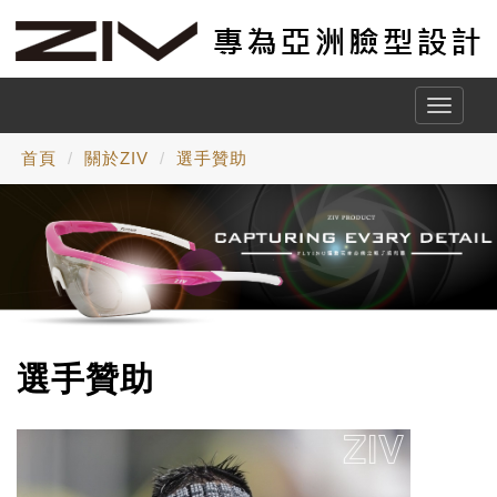
Toggle
naviga
首頁
關於ZIV
選手贊助
選手贊助