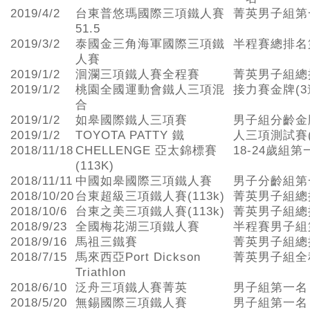
2019/4/2
台東普悠瑪國際三項鐵人賽
菁英男子組第
51.5
2019/3/2
泰國金三角海軍國際三項鐵
半程賽總排名
人賽
2019/1/2
洄瀾三項鐵人賽全程賽
菁英男子組總
2019/1/2
桃園全國運動會鐵人三項混
接力賽金牌(3
合
2019/1/2
如皋國際鐵人三項賽
男子組分齡金
2019/1/2
TOYOTA PATTY 鐵
人三項測試賽
2018/11/18
CHELLENGE 亞太錦標賽
18-24歲組第
(113K)
2018/11/11
中國如皋國際三項鐵人賽
男子分齡組第
2018/10/20
台東超級三項鐵人賽(113k)
菁英男子組總
2018/10/6
台東之美三項鐵人賽(113k)
菁英男子組總
2018/9/23
全國梅花湖三項鐵人賽
半程賽男子組
2018/9/16
馬祖三鐵賽
菁英男子組總
2018/7/15
馬來西亞Port Dickson
菁英男子組全
Triathlon
2018/6/10
泛舟三項鐵人賽菁英
男子組第一名
2018/5/20
無錫國際三項鐵人賽
男子組第一名