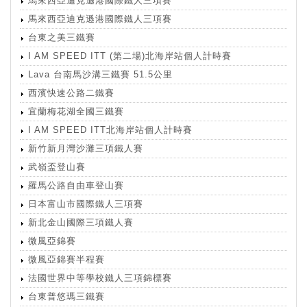
馬來西亞迪克遜港國際鐵人三項賽
馬來西亞迪克遜港國際鐵人三項賽
台東之美三鐵賽
I AM SPEED ITT (第二場)北海岸站個人計時賽
Lava 台南馬沙溝三鐵賽 51.5公里
西濱快速公路二鐵賽
宜蘭梅花湖全國三鐵賽
I AM SPEED ITT北海岸站個人計時賽
新竹新月灣沙灘三項鐵人賽
武嶺盃登山賽
羅馬公路自由車登山賽
日本富山市國際鐵人三項賽
新北金山國際三項鐵人賽
微風亞錦賽
微風亞錦賽半程賽
法國世界中等學校鐵人三項錦標賽
台東普悠瑪三鐵賽