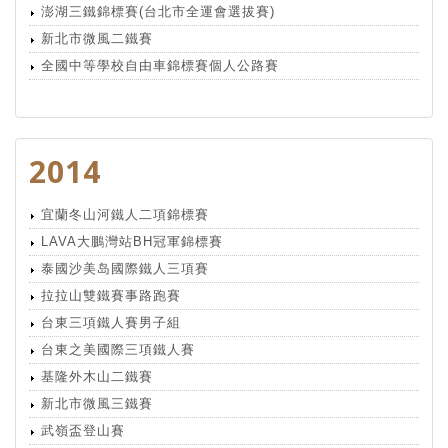
澎湖三鐵錦標賽(台北市全運會選拔賽)
新北市微風二鐵賽
全國中等學校自由車錦標賽個人公路賽
2014
宜蘭冬山河鐵人二項錦標賽
LAVA大鵬灣站BH冠軍錦標賽
泰國沙美岛國際鐵人三項賽
拉拉山雙鐵賽事路跑賽
台東三項鐵人賽男子組
台東之美國際三項鐵人賽
基隆外木山二鐵賽
新北市微風三鐵賽
武嶺盃登山賽