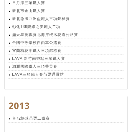
日月潭三項鐵人賽
新北市金山鐵人賽
新北微風亞洲盃鐵人三項錦標賽
彰化139陵線之美鐵人二項
滿天星挑戰賽北海岸櫻木花道公路賽
全國中等學校自由車公路賽
宜蘭梅花湖鐵人三項錦標賽
LAVA 新竹南寮站三項鐵人賽
洄瀾國際鐵人三項菁英賽
LAVA三項鐵人賽苗栗通霄站
2013
台72快速苗栗二鐵賽