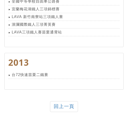
全國中等學校自由車公路賽
宜蘭梅花湖鐵人三項錦標賽
LAVA 新竹南寮站三項鐵人賽
洄瀾國際鐵人三項菁英賽
LAVA三項鐵人賽苗栗通霄站
2013
台72快速苗栗二鐵賽
回上一頁