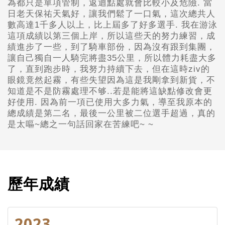
為都只是單項管制，返迴點處就會比較小及危險. 當
日老天保祐天氣好，讓我們鬆了一口氣，這次總共人
數高達1千多人以上，比上屆多了好多選手. 我在游泳
這項成績以第三個上岸，所以這些天的努力練習，成
績進步了一些，到了騎車部份，因為沒有跟到集團，
讓自己獨自一人騎完將盡35公里，所以體力耗盡大多
了，直到跑步時，我努力持續下去，但在這時ziv的
眼鏡竟然起霧，有些失望因為這是我剛拿到新貨，不
知道是不是防霧處理不够..若是能將這缺點修改會更
好使用. 因為前一項已使用大多力氣，導至我原本的
總成績是第二名，最後一公里被二位選手超過，真的
是太嘔~總之一句話回家在苦練吧~ ~
歷年成績
2023