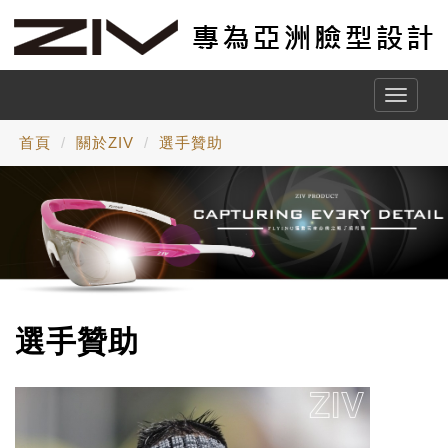
Toggle
naviga
首頁
關於ZIV
選手贊助
選手贊助