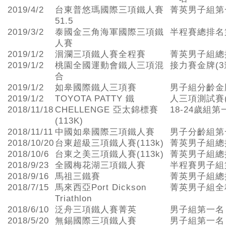
2019/4/2
台東普悠瑪國際三項鐵人賽
菁英男子組第
51.5
2019/3/2
泰國金三角海軍國際三項鐵
半程賽總排名
人賽
2019/1/2
洄瀾三項鐵人賽全程賽
菁英男子組總
2019/1/2
桃園全國運動會鐵人三項混
接力賽金牌(3
合
2019/1/2
如皋國際鐵人三項賽
男子組分齡金
2019/1/2
TOYOTA PATTY 鐵
人三項測試賽
2018/11/18
CHELLENGE 亞太錦標賽
18-24歲組第
(113K)
2018/11/11
中國如皋國際三項鐵人賽
男子分齡組第
2018/10/20
台東超級三項鐵人賽(113k)
菁英男子組總
2018/10/6
台東之美三項鐵人賽(113k)
菁英男子組總
2018/9/23
全國梅花湖三項鐵人賽
半程賽男子組
2018/9/16
馬祖三鐵賽
菁英男子組總
2018/7/15
馬來西亞Port Dickson
菁英男子組全
Triathlon
2018/6/10
泛舟三項鐵人賽菁英
男子組第一名
2018/5/20
無錫國際三項鐵人賽
男子組第一名