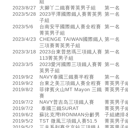
組
2023/8/27
大腳丫二鐵賽菁英男子組
第一名
2023/5/28
2023平潭國際鐵人賽菁英男
第一名
子組
2023/5/6
台南安平國際鐵人賽全程賽
第一名
菁英男子組
2023/4/23
CHENGE TAIWAN國際鐵人
第一名
三項賽菁英男子組
2023/3/18
2023台東普悠瑪三項鐵人賽
第一名
113菁英男子組
2023/3/5
2023愛河國際三項鐵人賽菁
第一名
英男子組
2019/9/2
NAVY泰國三鐵賽半程賽
第一名
2019/9/2
台東之美三項鐵人賽全程賽
菁英男子
2019/8/2
菲律賓火山MT Mayon 三鐵
菁英男子
賽
2019/7/2
NAVY普吉岛三項鐵人賽
菁英男子
2019/7/2
泰國三鐵SURAT
菁英男子
2019/6/2
蘇比克灣IRONMAN分齡男
子組總排
2019/5/2
TST 微風三項鐵人賽51.5
菁英男子
2019/5/2
三夫系列賽北京站三項鐵人
菁英男子