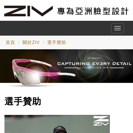
Toggle
naviga
首頁
關於ZIV
選手贊助
選手贊助