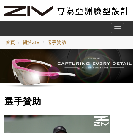
Toggle
naviga
首頁
關於ZIV
選手贊助
選手贊助