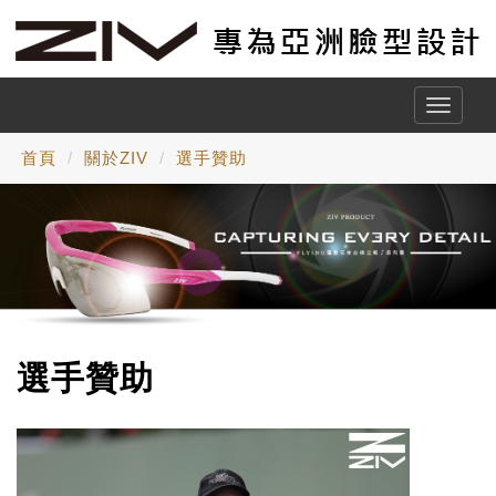
Toggle
naviga
首頁
關於ZIV
選手贊助
選手贊助