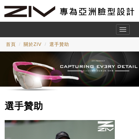
Toggle
naviga
首頁
關於ZIV
選手贊助
選手贊助