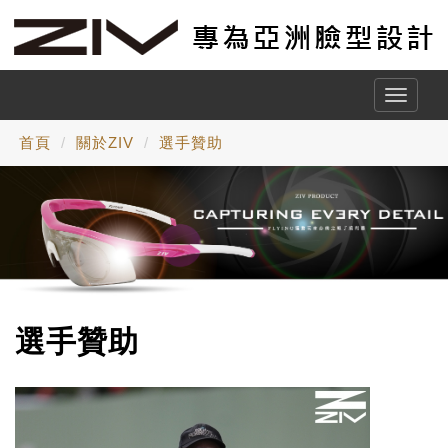
Toggle
naviga
首頁
關於ZIV
選手贊助
選手贊助