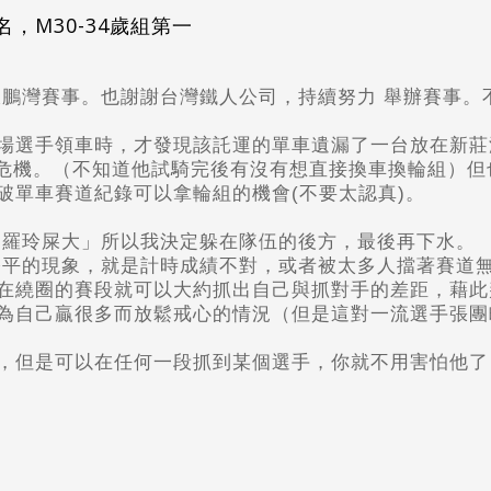
，M30-34歲組第一
A大鵬灣賽事。也謝謝台灣鐵人公司，持續努力 舉辦賽事
場選手領車時，才發現該託運的單車遺漏了一台放在新莊
過危機。（不知道他試騎完後有沒有想直接換車換輪組）
破單車賽道紀錄可以拿輪組的機會(不要太認真)。
「羅玲屎大」所以我決定躲在隊伍的後方，最後再下水。
公平的現象，就是計時成績不對，或者被太多人擋著賽道
在繞圈的賽段就可以大約抓出自己與抓對手的差距，藉此
為自己贏很多而放鬆戒心的情況（但是這對一流選手張團
，但是可以在任何一段抓到某個選手，你就不用害怕他了