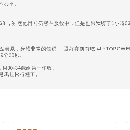
不公平。
168 ，雖然他目前仍然在服役中，但是也讓我騎了1小時0
勞累，身體非常的僵硬 。還好賽前有吃 #LYTOPOWE
9分23秒。
M30-34歲組第一
作收。
是馬拉松行程了。