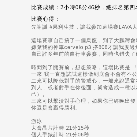
比賽成績：2小時08分46秒，總排名第四名
比賽心得：
先謝謝 #果利生技，讓我參加這場賽LAV
這場賽事自己搞了一個烏龍，到了大鵬灣會
嫌棄我的神車cervelo p3
搭808才讓我度
自己許多年前的自行車參賽，同時也錯失了
時間到了開賽前，想想策略，這場比賽是 
一來 我一直想試試這樣做到底會不會有不
二來可以降低對手的警戒心，一般來說通常
到人，或者對手在你後面，就會造成一種以
己）。
三來可以擊潰對手心理，如果你已經晚出發
你還是會贏得勝利。
游泳
大會晶片計時 21
分15秒
個人手錶計時 21
分06秒