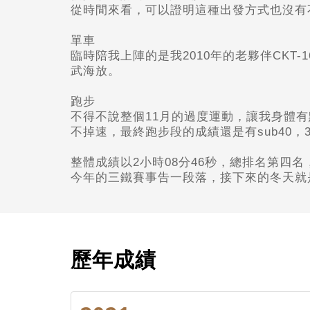
從時間來看，可以證明這種出發方式也沒有
單車
臨時陪我上陣的是我2010
年的老夥伴CKT-
武海放。
跑步
不得不說整個11
月的過度運動，讓我身體有點
不掉速，最終跑步段的成績還是有sub40，3
整體成績以2
小時08分46秒，總排名第四名，
今年的三鐵賽事告一段落，接下來的冬天就
歷年成績