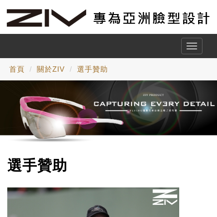
Toggle
naviga
首頁
關於ZIV
選手贊助
選手贊助