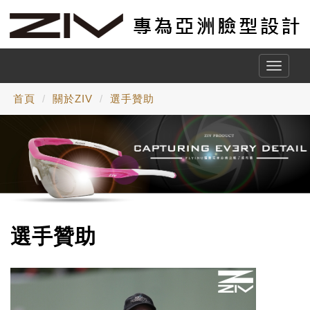
Toggle
naviga
首頁
關於ZIV
選手贊助
選手贊助