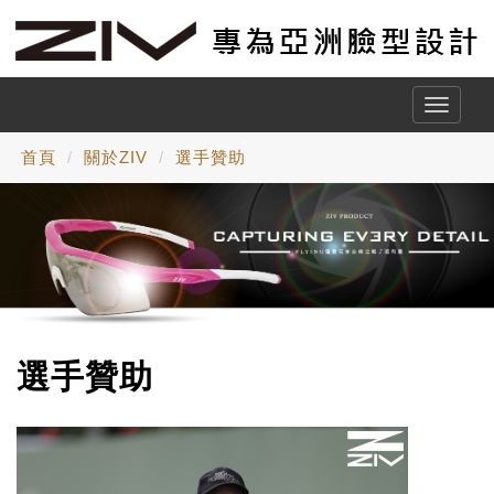
Toggle
naviga
首頁
關於ZIV
選手贊助
選手贊助