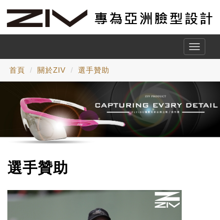
Toggle
naviga
首頁
關於ZIV
選手贊助
選手贊助