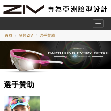
Toggle
naviga
首頁
關於ZIV
選手贊助
選手贊助