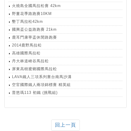
火燒島全國馬拉松賽 42km
野薑花季路跑賽10KM
墾丁馬拉松42km
國興盃公益路跑賽 21km
鹿耳門康寧盃休閒路跑賽
2014鹿野馬拉松
高雄國際馬拉松
丹大林道峽谷馬拉松
屏東高樹蜜鄉國際馬拉松
LAVA鐵人三項系列賽台南馬沙溝
空官國際鐵人兩項錦標賽 精英組
普悠瑪113 初鐵 (挑戰組)
回上一頁