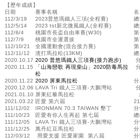
【歷年成績】
日期
賽事名稱
名
112/3/19
2023普悠瑪鐵人三項(全程賽)
總
112/5/14
2023 tst新北微風鐵人(全程賽)
總
112/6/4
桃園市長盃自由車賽(W30)
第
112/7/9
桃園市全運選拔
第
112/10/21
全國運動會(混合接力賽)
第
112/11/12
渣打馬拉松(13KM)
總
2020.10.17
2020 普悠瑪鐵人三項賽(接力跑步)
分
2020.11.15
「山海戀歌 再現柴山」2020防毒馬拉
分
松
2020.11.22
2020 屏東馬拉松
分
2020.12.06
LAVA Tri 鐵人三項賽-大鵬灣站
分
2021.01.10
屏東紅藜馬拉松
2021.03.22
匠愛 第六屆
2
111/12/02
IRONMAN 70.3 TAIWAN 墾丁
分
111/10/23
匠愛有你人生再起 第七屆
總
111/12/05
LAVA Tri 鐵人三項賽-大鵬灣站
分
111/12/25
萬丹紅豆馬拉松
分
112/03/12
用愛支援 匠愛家園 第八屆
分