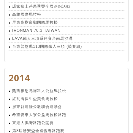
瑪家鄉土芒果季暨全國路跑活動
高雄國際馬拉松
屏東高樹蜜鄉國際馬拉松
IRONMAN 70.3 TAIWAN
LAVA鐵人三項系列賽台南馬沙溝
台東普悠瑪113國際鐵人三項 (競賽組)
2014
熊熊很想跑屏科大公益馬拉松
紅瓦厝保生盃美食馬拉松
屏東縣運暨公教聯合運動會
希望愛來大寮公益馬拉松路跑
東港大鵬灣路跑公開賽
第8屆勝安盃全國恆春路跑賽