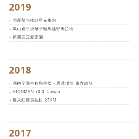
2019
閃愛螢光橋頭星光夜跑
鳳山跑三校母子鱷魚越野馬拉松
第四屆匠愛家園
2018
湖內全國半程馬拉松 - 思慕塭情 東方啟航
IRONMAN 70.3 Taiwan
屏東紅藜馬拉松 23KM
2017