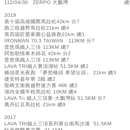
112/04/30
ZERPO 大鵬灣
總
2019
第十屆高雄國際馬拉松42km
分7
跑三校越野馬拉松21km
總4
第四屆匠愛家園公益路跑21km
總1
IRONMAN 70.3 TAIWAN 113KM
分7
普悠瑪鐵人三項 113KM
總7
阿勃勒情牽木綿花 42km
分2
普悠瑪鐵人三項 113KM
總7
LAVA TRI
鐵人賽澎湖站 51.5KM
總2
橋頭星光夜跑 『夢想橋頭 希望出頭』 21km
總3
捷安特嘉年華 2
鐵 總2
龍崎文衡殿越野接力賽 46K
總2
湖內全國半程馬拉松 10KM
總4
LAVA Tri
鐵人三項賽-
大鵬灣站 51.5KM 分7
萬丹紅豆馬拉松 21km
總9
2017
LAVA TRI
鐵人三項系列賽台南馬沙溝 51.5KM