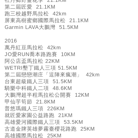
牡丹鄉野薑花季 21.1KM
第二屆匠愛 21.1KM
跑三校越野馬拉松 42km
屏東高樹蜜鄉國際馬拉松 21.1KM
Garmin LAVA
大鵬灣 51.5KM
2016
萬丹紅豆馬拉松 42km
JO
愛RUN
喬本路跑賽 10KM
阿公店盃馬拉松 22KM
WETRI
墾丁鐵人三項 51.5KM
第二屆戀戀潮庄「逗陣來瘋潮」 42km
台東超級鐵人三項 51.5KM
騎樂中科鐵人二項 48.6KM
大鵬灣超半程馬拉松公開賽 12KM
甲仙芋筍節 21.8KM
普悠瑪鐵人三項 226KM
就匠愛家園公益路跑 21KM
高雄愛河國際鐵人三項 53.5KM
古道金牌英雄夢霧臺櫻花路跑 25KM
高雄國際馬拉松 25KM