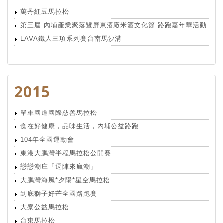
萬丹紅豆馬拉松
第三屆 內埔產業聚落暨屏東酒廠米酒文化節 路跑嘉年華活動
LAVA鐵人三項系列賽台南馬沙溝
2015
單車國道國際慈善馬拉松
食在好健康，品味生活，內埔公益路跑
104年全國運動會
東港大鵬灣半程馬拉松公開賽
戀戀潮庄「逗陣來瘋潮」
大鵬灣海風*夕陽*星空馬拉松
到底獅子好芒全國路跑賽
大寮公益馬拉松
台東馬拉松