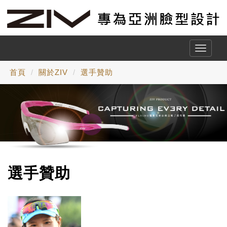
Toggle
naviga
首頁
關於ZIV
選手贊助
選手贊助