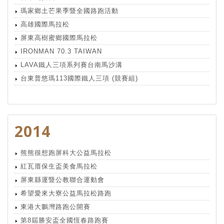
瑪家鄉土芒果季暨全國路跑活動
高雄國際馬拉松
屏東高樹蜜鄉國際馬拉松
IRONMAN 70.3 TAIWAN
LAVA鐵人三項系列賽台南馬沙溝
台東普悠瑪113國際鐵人三項 (競賽組)
2014
熊熊很想跑屏科大公益馬拉松
紅瓦厝保生盃美食馬拉松
屏東縣運暨公教聯合運動會
希望愛來大寮公益馬拉松路跑
東港大鵬灣路跑公開賽
第8屆勝安盃全國恆春路跑賽