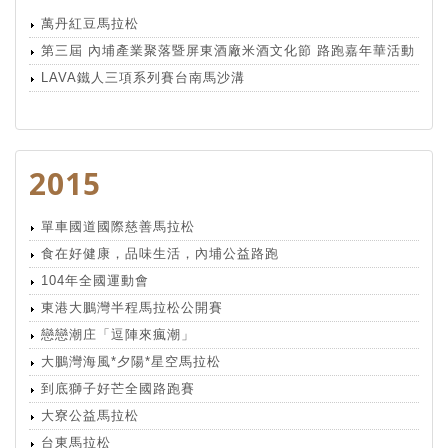
萬丹紅豆馬拉松
第三屆 內埔產業聚落暨屏東酒廠米酒文化節 路跑嘉年華活動
LAVA鐵人三項系列賽台南馬沙溝
2015
單車國道國際慈善馬拉松
食在好健康，品味生活，內埔公益路跑
104年全國運動會
東港大鵬灣半程馬拉松公開賽
戀戀潮庄「逗陣來瘋潮」
大鵬灣海風*夕陽*星空馬拉松
到底獅子好芒全國路跑賽
大寮公益馬拉松
台東馬拉松