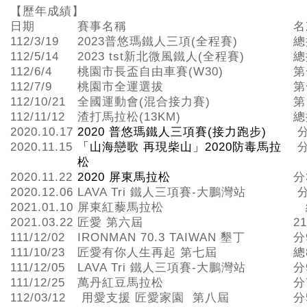
【歷年成績】
日期
賽事名稱
名
112/3/19
2023普悠瑪鐵人三項(全程賽)
總
112/5/14
2023 tst新北微風鐵人(全程賽)
總
112/6/4
桃園市長盃自由車賽(W30)
第
112/7/9
桃園市全運選拔
第
112/10/21
全國運動會(混合接力賽)
第
112/11/12
渣打馬拉松(13KM)
總
2020.10.17
2020 普悠瑪鐵人三項賽(接力跑步)
分
2020.11.15
「山海戀歌 再現柴山」2020防毒馬拉
分
松
2020.11.22
2020 屏東馬拉松
分
2020.12.06
LAVA Tri 鐵人三項賽-大鵬灣站
分
2021.01.10
屏東紅藜馬拉松
2021.03.22
匠愛 第六屆
2
111/12/02
IRONMAN 70.3 TAIWAN 墾丁
分
111/10/23
匠愛有你人生再起 第七屆
總
111/12/05
LAVA Tri 鐵人三項賽-大鵬灣站
分
111/12/25
萬丹紅豆馬拉松
分
112/03/12
用愛支援 匠愛家園 第八屆
分