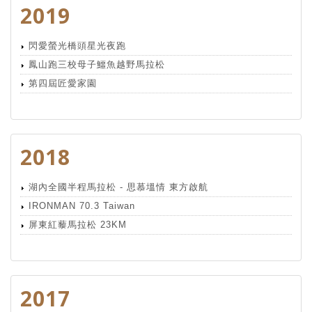
2019
閃愛螢光橋頭星光夜跑
鳳山跑三校母子鱷魚越野馬拉松
第四屆匠愛家園
2018
湖內全國半程馬拉松 - 思慕塭情 東方啟航
IRONMAN 70.3 Taiwan
屏東紅藜馬拉松 23KM
2017