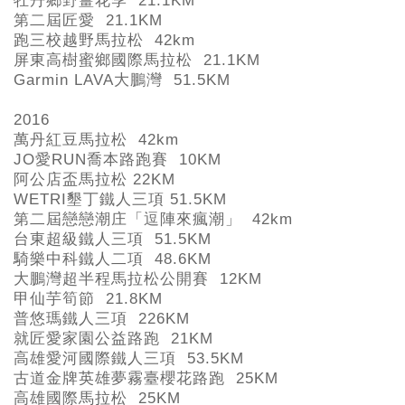
牡丹鄉野薑花季 21.1KM
第二屆匠愛 21.1KM
跑三校越野馬拉松 42km
屏東高樹蜜鄉國際馬拉松 21.1KM
Garmin LAVA
大鵬灣 51.5KM
2016
萬丹紅豆馬拉松 42km
JO
愛RUN
喬本路跑賽 10KM
阿公店盃馬拉松 22KM
WETRI
墾丁鐵人三項 51.5KM
第二屆戀戀潮庄「逗陣來瘋潮」 42km
台東超級鐵人三項 51.5KM
騎樂中科鐵人二項 48.6KM
大鵬灣超半程馬拉松公開賽 12KM
甲仙芋筍節 21.8KM
普悠瑪鐵人三項 226KM
就匠愛家園公益路跑 21KM
高雄愛河國際鐵人三項 53.5KM
古道金牌英雄夢霧臺櫻花路跑 25KM
高雄國際馬拉松 25KM