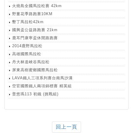
火燒島全國馬拉松賽 42km
野薑花季路跑賽10KM
墾丁馬拉松42km
國興盃公益路跑賽 21km
鹿耳門康寧盃休閒路跑賽
2014鹿野馬拉松
高雄國際馬拉松
丹大林道峽谷馬拉松
屏東高樹蜜鄉國際馬拉松
LAVA鐵人三項系列賽台南馬沙溝
空官國際鐵人兩項錦標賽 精英組
普悠瑪113 初鐵 (挑戰組)
回上一頁