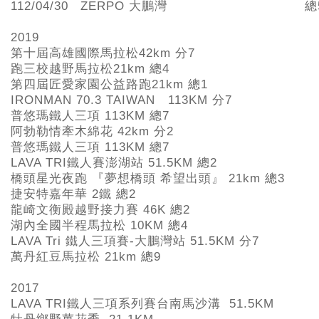
112/04/30
ZERPO 大鵬灣
總
2019
第十屆高雄國際馬拉松42km
分7
跑三校越野馬拉松21km
總4
第四屆匠愛家園公益路跑21km
總1
IRONMAN 70.3 TAIWAN 113KM
分7
普悠瑪鐵人三項 113KM
總7
阿勃勒情牽木綿花 42km
分2
普悠瑪鐵人三項 113KM
總7
LAVA TRI
鐵人賽澎湖站 51.5KM
總2
橋頭星光夜跑 『夢想橋頭 希望出頭』 21km
總3
捷安特嘉年華 2
鐵 總2
龍崎文衡殿越野接力賽 46K
總2
湖內全國半程馬拉松 10KM
總4
LAVA Tri
鐵人三項賽-
大鵬灣站 51.5KM 分7
萬丹紅豆馬拉松 21km
總9
2017
LAVA TRI
鐵人三項系列賽台南馬沙溝 51.5KM