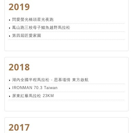
2019
閃愛螢光橋頭星光夜跑
鳳山跑三校母子鱷魚越野馬拉松
第四屆匠愛家園
2018
湖內全國半程馬拉松 - 思慕塭情 東方啟航
IRONMAN 70.3 Taiwan
屏東紅藜馬拉松 23KM
2017