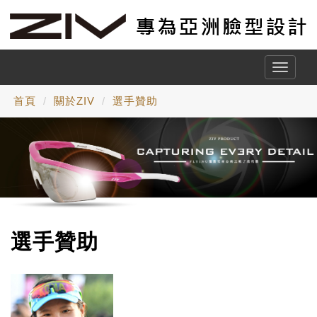
Toggle
naviga
首頁
關於ZIV
選手贊助
選手贊助