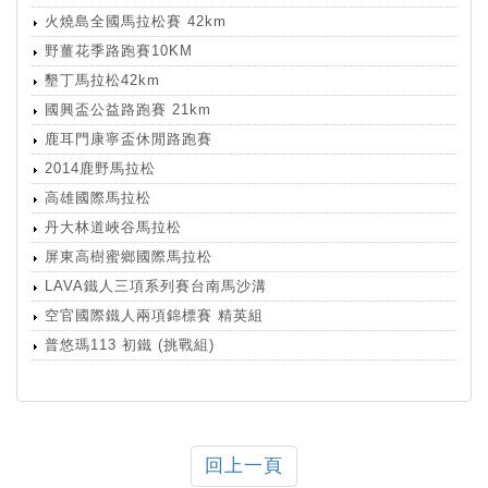
火燒島全國馬拉松賽 42km
野薑花季路跑賽10KM
墾丁馬拉松42km
國興盃公益路跑賽 21km
鹿耳門康寧盃休閒路跑賽
2014鹿野馬拉松
高雄國際馬拉松
丹大林道峽谷馬拉松
屏東高樹蜜鄉國際馬拉松
LAVA鐵人三項系列賽台南馬沙溝
空官國際鐵人兩項錦標賽 精英組
普悠瑪113 初鐵 (挑戰組)
回上一頁