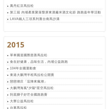
萬丹紅豆馬拉松
第三屆 內埔產業聚落暨屏東酒廠米酒文化節 路跑嘉年華活動
LAVA鐵人三項系列賽台南馬沙溝
2015
單車國道國際慈善馬拉松
食在好健康，品味生活，內埔公益路跑
104年全國運動會
東港大鵬灣半程馬拉松公開賽
戀戀潮庄「逗陣來瘋潮」
大鵬灣海風*夕陽*星空馬拉松
到底獅子好芒全國路跑賽
大寮公益馬拉松
台東馬拉松