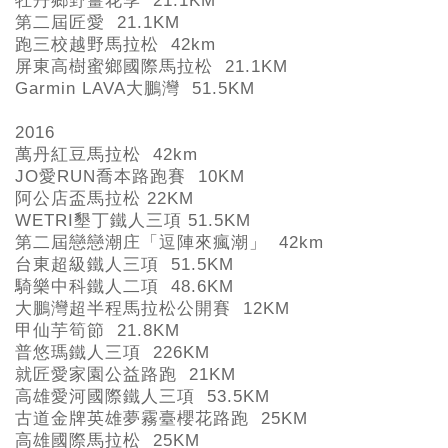
牡丹鄉野薑花季 21.1KM
第二屆匠愛 21.1KM
跑三校越野馬拉松 42km
屏東高樹蜜鄉國際馬拉松 21.1KM
Garmin LAVA
大鵬灣 51.5KM
2016
萬丹紅豆馬拉松 42km
JO
愛RUN
喬本路跑賽 10KM
阿公店盃馬拉松 22KM
WETRI
墾丁鐵人三項 51.5KM
第二屆戀戀潮庄「逗陣來瘋潮」 42km
台東超級鐵人三項 51.5KM
騎樂中科鐵人二項 48.6KM
大鵬灣超半程馬拉松公開賽 12KM
甲仙芋筍節 21.8KM
普悠瑪鐵人三項 226KM
就匠愛家園公益路跑 21KM
高雄愛河國際鐵人三項 53.5KM
古道金牌英雄夢霧臺櫻花路跑 25KM
高雄國際馬拉松 25KM