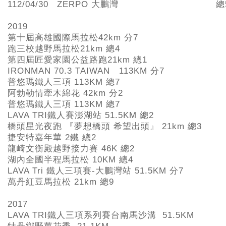
112/04/30
ZERPO 大鵬灣
總
2019
第十屆高雄國際馬拉松42km
分7
跑三校越野馬拉松21km
總4
第四屆匠愛家園公益路跑21km
總1
IRONMAN 70.3 TAIWAN 113KM
分7
普悠瑪鐵人三項 113KM
總7
阿勃勒情牽木綿花 42km
分2
普悠瑪鐵人三項 113KM
總7
LAVA TRI
鐵人賽澎湖站 51.5KM
總2
橋頭星光夜跑 『夢想橋頭 希望出頭』 21km
總3
捷安特嘉年華 2
鐵 總2
龍崎文衡殿越野接力賽 46K
總2
湖內全國半程馬拉松 10KM
總4
LAVA Tri
鐵人三項賽-
大鵬灣站 51.5KM 分7
萬丹紅豆馬拉松 21km
總9
2017
LAVA TRI
鐵人三項系列賽台南馬沙溝 51.5KM