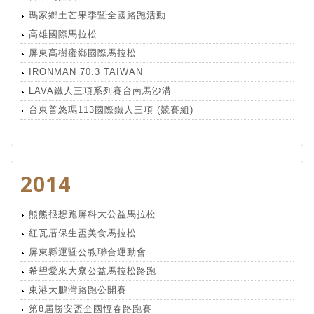
瑪家鄉土芒果季暨全國路跑活動
高雄國際馬拉松
屏東高樹蜜鄉國際馬拉松
IRONMAN 70.3 TAIWAN
LAVA鐵人三項系列賽台南馬沙溝
台東普悠瑪113國際鐵人三項 (競賽組)
2014
熊熊很想跑屏科大公益馬拉松
紅瓦厝保生盃美食馬拉松
屏東縣運暨公教聯合運動會
希望愛來大寮公益馬拉松路跑
東港大鵬灣路跑公開賽
第8屆勝安盃全國恆春路跑賽