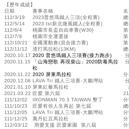
【歷年成績】
日期
賽事名稱
名
112/3/19
2023普悠瑪鐵人三項(全程賽)
總
112/5/14
2023 tst新北微風鐵人(全程賽)
總
112/6/4
桃園市長盃自由車賽(W30)
第
112/7/9
桃園市全運選拔
第
112/10/21
全國運動會(混合接力賽)
第
112/11/12
渣打馬拉松(13KM)
總
2020.10.17
2020 普悠瑪鐵人三項賽(接力跑步)
分
2020.11.15
「山海戀歌 再現柴山」2020防毒馬拉
分
松
2020.11.22
2020 屏東馬拉松
分
2020.12.06
LAVA Tri 鐵人三項賽-大鵬灣站
分
2021.01.10
屏東紅藜馬拉松
2021.03.22
匠愛 第六屆
2
111/12/02
IRONMAN 70.3 TAIWAN 墾丁
分
111/10/23
匠愛有你人生再起 第七屆
總
111/12/05
LAVA Tri 鐵人三項賽-大鵬灣站
分
111/12/25
萬丹紅豆馬拉松
分
112/03/12
用愛支援 匠愛家園 第八屆
分