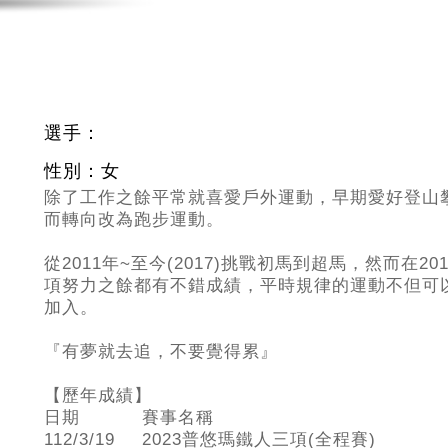
選手：
性別：女
除了工作之餘平常就喜愛戶外運動，早期愛好登山
而轉向改為跑步運動。
從2011
年~至今(2017)挑戰初馬到超馬，然而在
項努力之餘都有不錯成績，平時規律的運動不但可
加入。
『有夢就去追，不要覺得累』
【歷年成績】
日期
賽事名稱
112/3/19
2023普悠瑪鐵人三項(全程賽)