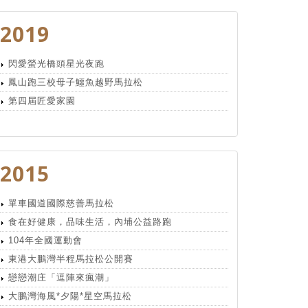
2019
閃愛螢光橋頭星光夜跑
鳳山跑三校母子鱷魚越野馬拉松
第四屆匠愛家園
2015
單車國道國際慈善馬拉松
食在好健康，品味生活，內埔公益路跑
104年全國運動會
東港大鵬灣半程馬拉松公開賽
戀戀潮庄「逗陣來瘋潮」
大鵬灣海風*夕陽*星空馬拉松