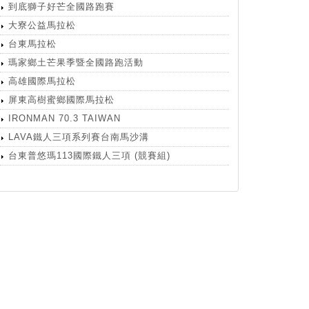
到底獅子好芒全國路跑賽
大寮公益馬拉松
台東馬拉松
瑪家鄉土芒果季暨全國路跑活動
高雄國際馬拉松
屏東高樹蜜鄉國際馬拉松
IRONMAN 70.3 TAIWAN
LAVA鐵人三項系列賽台南馬沙溝
台東普悠瑪113國際鐵人三項 (競賽組)