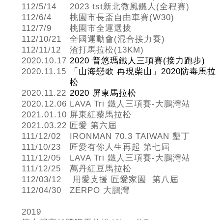
112/5/14
2023 tst新北微風鐵人(全程賽)
112/6/4
桃園市長盃自由車賽(W30)
112/7/9
桃園市全運選拔
112/10/21
全國運動會(混合接力賽)
112/11/12
渣打馬拉松(13KM)
2020.10.17
2020 普悠瑪鐵人三項賽(接力跑步)
2020.11.15
「山海戀歌 再現柴山」2020防毒馬拉
松
2020.11.22
2020 屏東馬拉松
2020.12.06
LAVA Tri 鐵人三項賽-大鵬灣站
2021.01.10
屏東紅藜馬拉松
2021.03.22
匠愛 第六屆
111/12/02
IRONMAN 70.3 TAIWAN 墾丁
111/10/23
匠愛有你人生再起 第七屆
111/12/05
LAVA Tri 鐵人三項賽-大鵬灣站
111/12/25
萬丹紅豆馬拉松
112/03/12
用愛支援 匠愛家園 第八屆
112/04/30
ZERPO 大鵬灣
2019