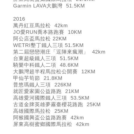
Garmin LAVA
大鵬灣 51.5KM
2016
萬丹紅豆馬拉松 42km
JO
愛RUN
喬本路跑賽 10KM
阿公店盃馬拉松 22KM
WETRI
墾丁鐵人三項 51.5KM
第二屆戀戀潮庄「逗陣來瘋潮」 42km
台東超級鐵人三項 51.5KM
騎樂中科鐵人二項 48.6KM
大鵬灣超半程馬拉松公開賽 12KM
甲仙芋筍節 21.8KM
普悠瑪鐵人三項 226KM
就匠愛家園公益路跑 21KM
高雄愛河國際鐵人三項 53.5KM
古道金牌英雄夢霧臺櫻花路跑 25KM
高雄國際馬拉松 25KM
阿猴國興盃公益路跑賽 42km
屏東高樹蜜鄉國際馬拉松 42km