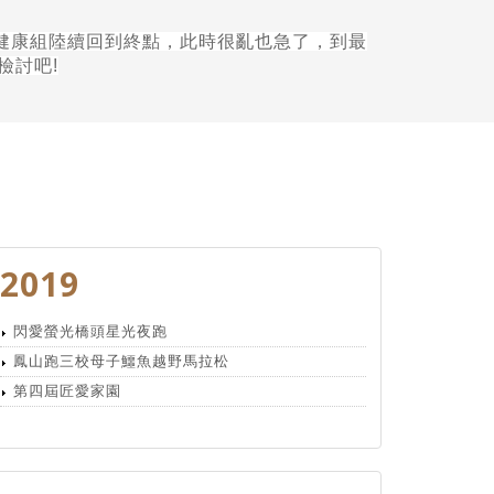
健康組陸續回到終點，此時很亂也急了，到最
檢討吧
!
2019
閃愛螢光橋頭星光夜跑
鳳山跑三校母子鱷魚越野馬拉松
第四屆匠愛家園