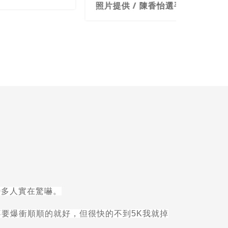
照片提供 
0
多人實在驚嚇。
不要爆衝順順的就好，但很快的不到
5K
我就掉