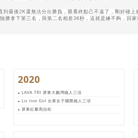
直到最後
2K
還無法分出勝負，眼看終點己不遠了，剛好碰上
險勝拿下第三名，與第二名相差
36
秒，這就是練不夠，回家
2020
LAVA TRI 屏東大鵬灣鐵人三項
Liv Iron Girl 台東女子國際鐵人三項
屏東紅藜馬拉松