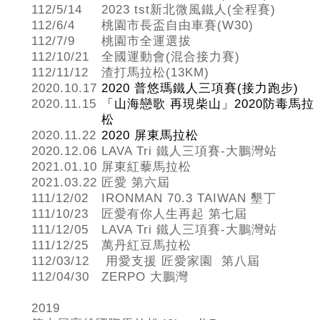
112/5/14
2023 tst新北微風鐵人(全程賽)
112/6/4
桃園市長盃自由車賽(W30)
112/7/9
桃園市全運選拔
112/10/21
全國運動會(混合接力賽)
112/11/12
渣打馬拉松(13KM)
2020.10.17
2020 普悠瑪鐵人三項賽(接力跑步)
2020.11.15
「山海戀歌 再現柴山」2020防毒馬拉
松
2020.11.22
2020 屏東馬拉松
2020.12.06
LAVA Tri 鐵人三項賽-大鵬灣站
2021.01.10
屏東紅藜馬拉松
2021.03.22
匠愛 第六屆
111/12/02
IRONMAN 70.3 TAIWAN 墾丁
111/10/23
匠愛有你人生再起 第七屆
111/12/05
LAVA Tri 鐵人三項賽-大鵬灣站
111/12/25
萬丹紅豆馬拉松
112/03/12
用愛支援 匠愛家園 第八屆
112/04/30
ZERPO 大鵬灣
2019