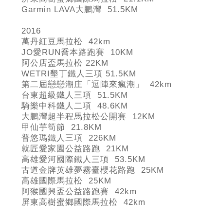
Garmin LAVA
大鵬灣 51.5KM
2016
萬丹紅豆馬拉松 42km
JO
愛RUN
喬本路跑賽 10KM
阿公店盃馬拉松 22KM
WETRI
墾丁鐵人三項 51.5KM
第二屆戀戀潮庄「逗陣來瘋潮」 42km
台東超級鐵人三項 51.5KM
騎樂中科鐵人二項 48.6KM
大鵬灣超半程馬拉松公開賽 12KM
甲仙芋筍節 21.8KM
普悠瑪鐵人三項 226KM
就匠愛家園公益路跑 21KM
高雄愛河國際鐵人三項 53.5KM
古道金牌英雄夢霧臺櫻花路跑 25KM
高雄國際馬拉松 25KM
阿猴國興盃公益路跑賽 42km
屏東高樹蜜鄉國際馬拉松 42km