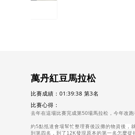
陳香怡選手
萬丹紅豆馬拉松
比賽成績：01:39:38 第3名
比賽心得：
去年在這場比賽完成第
50
場馬拉松，今年改跑
約
5
點抵達會場幫忙整理賽後設攤的物資後，
到第四名，到了
12K
發現原本的第一名怎麼從