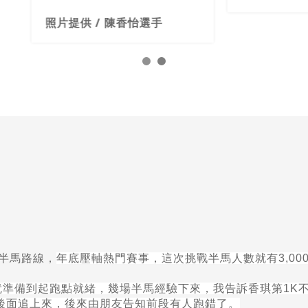
照片提供 / 陳香怡選手
半馬路線，
年底壓軸熱門賽事，這次挑戰半馬人數就有
3,00
就準備到起跑點就緒，幾場半馬經驗下來，我告訴香琪第
1K
後面追上來，後來由朋友告知前段有人跑錯了。