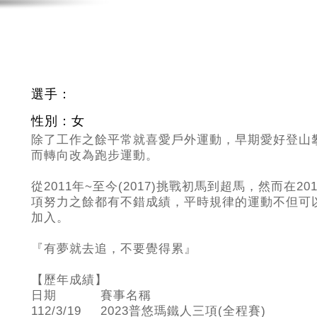
選手：
性別：女
除了工作之餘平常就喜愛戶外運動，早期愛好登山
而轉向改為跑步運動。
從2011
年~至今(2017)挑戰初馬到超馬，然而在
項努力之餘都有不錯成績，平時規律的運動不但可
加入。
『有夢就去追，不要覺得累』
【歷年成績】
日期
賽事名稱
112/3/19
2023普悠瑪鐵人三項(全程賽)