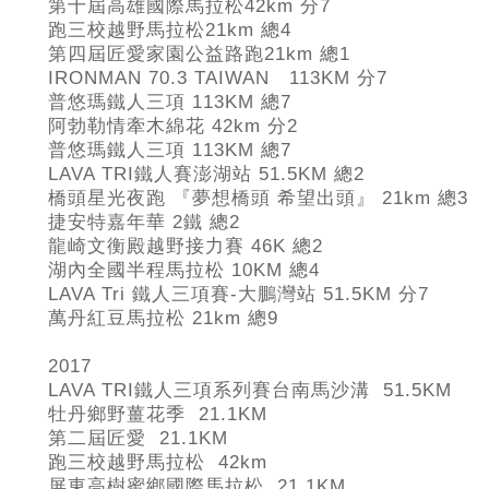
第十屆高雄國際馬拉松42km
分7
跑三校越野馬拉松21km
總4
第四屆匠愛家園公益路跑21km
總1
IRONMAN 70.3 TAIWAN 113KM
分7
普悠瑪鐵人三項 113KM
總7
阿勃勒情牽木綿花 42km
分2
普悠瑪鐵人三項 113KM
總7
LAVA TRI
鐵人賽澎湖站 51.5KM
總2
橋頭星光夜跑 『夢想橋頭 希望出頭』 21km
總3
捷安特嘉年華 2
鐵 總2
龍崎文衡殿越野接力賽 46K
總2
湖內全國半程馬拉松 10KM
總4
LAVA Tri
鐵人三項賽-
大鵬灣站 51.5KM 分7
萬丹紅豆馬拉松 21km
總9
2017
LAVA TRI
鐵人三項系列賽台南馬沙溝 51.5KM
牡丹鄉野薑花季 21.1KM
第二屆匠愛 21.1KM
跑三校越野馬拉松 42km
屏東高樹蜜鄉國際馬拉松 21.1KM