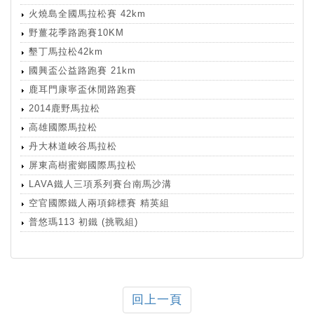
火燒島全國馬拉松賽 42km
野薑花季路跑賽10KM
墾丁馬拉松42km
國興盃公益路跑賽 21km
鹿耳門康寧盃休閒路跑賽
2014鹿野馬拉松
高雄國際馬拉松
丹大林道峽谷馬拉松
屏東高樹蜜鄉國際馬拉松
LAVA鐵人三項系列賽台南馬沙溝
空官國際鐵人兩項錦標賽 精英組
普悠瑪113 初鐵 (挑戰組)
回上一頁