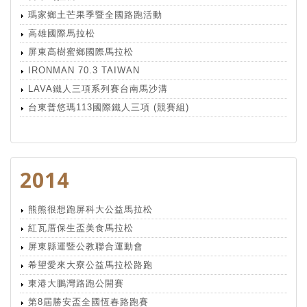
瑪家鄉土芒果季暨全國路跑活動
高雄國際馬拉松
屏東高樹蜜鄉國際馬拉松
IRONMAN 70.3 TAIWAN
LAVA鐵人三項系列賽台南馬沙溝
台東普悠瑪113國際鐵人三項 (競賽組)
2014
熊熊很想跑屏科大公益馬拉松
紅瓦厝保生盃美食馬拉松
屏東縣運暨公教聯合運動會
希望愛來大寮公益馬拉松路跑
東港大鵬灣路跑公開賽
第8屆勝安盃全國恆春路跑賽