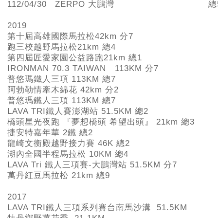
112/04/30
ZERPO 大鵬灣
總
2019
第十屆高雄國際馬拉松42km
分7
跑三校越野馬拉松21km
總4
第四屆匠愛家園公益路跑21km
總1
IRONMAN 70.3 TAIWAN 113KM
分7
普悠瑪鐵人三項 113KM
總7
阿勃勒情牽木綿花 42km
分2
普悠瑪鐵人三項 113KM
總7
LAVA TRI
鐵人賽澎湖站 51.5KM
總2
橋頭星光夜跑 『夢想橋頭 希望出頭』 21km
總3
捷安特嘉年華 2
鐵 總2
龍崎文衡殿越野接力賽 46K
總2
湖內全國半程馬拉松 10KM
總4
LAVA Tri
鐵人三項賽-
大鵬灣站 51.5KM 分7
萬丹紅豆馬拉松 21km
總9
2017
LAVA TRI
鐵人三項系列賽台南馬沙溝 51.5KM