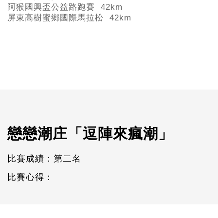
阿猴國興盃公益路跑賽 42km
屏東高樹蜜鄉國際馬拉松 42km
戀戀潮庄「逗陣來瘋潮」
比賽成績：第二名
比賽心得：