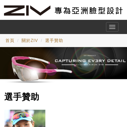
Toggle
naviga
首頁
關於ZIV
選手贊助
選手贊助