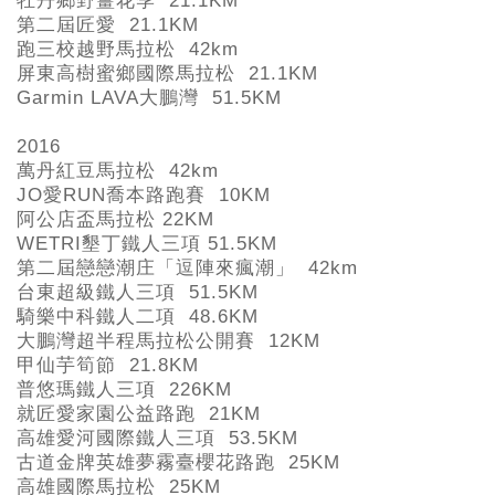
牡丹鄉野薑花季 21.1KM
第二屆匠愛 21.1KM
跑三校越野馬拉松 42km
屏東高樹蜜鄉國際馬拉松 21.1KM
Garmin LAVA
大鵬灣 51.5KM
2016
萬丹紅豆馬拉松 42km
JO
愛RUN
喬本路跑賽 10KM
阿公店盃馬拉松 22KM
WETRI
墾丁鐵人三項 51.5KM
第二屆戀戀潮庄「逗陣來瘋潮」 42km
台東超級鐵人三項 51.5KM
騎樂中科鐵人二項 48.6KM
大鵬灣超半程馬拉松公開賽 12KM
甲仙芋筍節 21.8KM
普悠瑪鐵人三項 226KM
就匠愛家園公益路跑 21KM
高雄愛河國際鐵人三項 53.5KM
古道金牌英雄夢霧臺櫻花路跑 25KM
高雄國際馬拉松 25KM