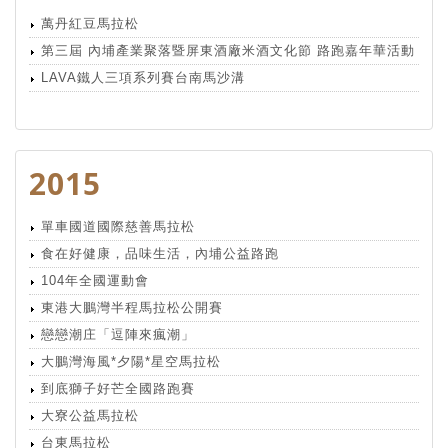
萬丹紅豆馬拉松
第三屆 內埔產業聚落暨屏東酒廠米酒文化節 路跑嘉年華活動
LAVA鐵人三項系列賽台南馬沙溝
2015
單車國道國際慈善馬拉松
食在好健康，品味生活，內埔公益路跑
104年全國運動會
東港大鵬灣半程馬拉松公開賽
戀戀潮庄「逗陣來瘋潮」
大鵬灣海風*夕陽*星空馬拉松
到底獅子好芒全國路跑賽
大寮公益馬拉松
台東馬拉松