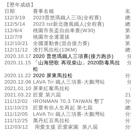
【歷年成績】
日期
賽事名稱
名
112/3/19
2023普悠瑪鐵人三項(全程賽)
總
112/5/14
2023 tst新北微風鐵人(全程賽)
總
112/6/4
桃園市長盃自由車賽(W30)
第
112/7/9
桃園市全運選拔
第
112/10/21
全國運動會(混合接力賽)
第
112/11/12
渣打馬拉松(13KM)
總
2020.10.17
2020 普悠瑪鐵人三項賽(接力跑步)
分
2020.11.15
「山海戀歌 再現柴山」2020防毒馬拉
分
松
2020.11.22
2020 屏東馬拉松
分
2020.12.06
LAVA Tri 鐵人三項賽-大鵬灣站
分
2021.01.10
屏東紅藜馬拉松
2021.03.22
匠愛 第六屆
2
111/12/02
IRONMAN 70.3 TAIWAN 墾丁
分
111/10/23
匠愛有你人生再起 第七屆
總
111/12/05
LAVA Tri 鐵人三項賽-大鵬灣站
分
111/12/25
萬丹紅豆馬拉松
分
112/03/12
用愛支援 匠愛家園 第八屆
分