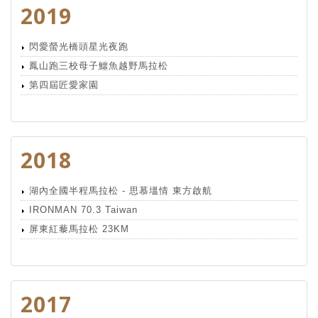
2019
閃愛螢光橋頭星光夜跑
鳳山跑三校母子鱷魚越野馬拉松
第四屆匠愛家園
2018
湖內全國半程馬拉松 - 思慕塭情 東方啟航
IRONMAN 70.3 Taiwan
屏東紅藜馬拉松 23KM
2017