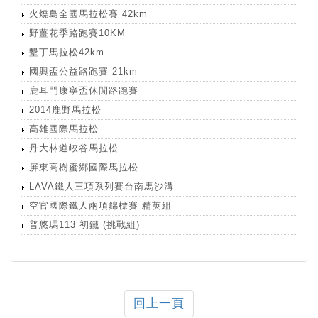
火燒島全國馬拉松賽 42km
野薑花季路跑賽10KM
墾丁馬拉松42km
國興盃公益路跑賽 21km
鹿耳門康寧盃休閒路跑賽
2014鹿野馬拉松
高雄國際馬拉松
丹大林道峽谷馬拉松
屏東高樹蜜鄉國際馬拉松
LAVA鐵人三項系列賽台南馬沙溝
空官國際鐵人兩項錦標賽 精英組
普悠瑪113 初鐵 (挑戰組)
回上一頁