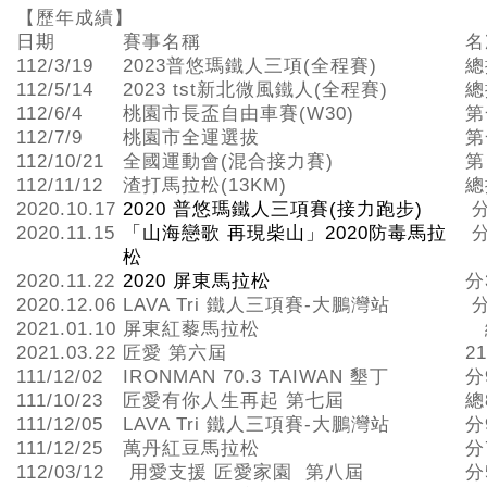
【歷年成績】
日期
賽事名稱
名
112/3/19
2023普悠瑪鐵人三項(全程賽)
總
112/5/14
2023 tst新北微風鐵人(全程賽)
總
112/6/4
桃園市長盃自由車賽(W30)
第
112/7/9
桃園市全運選拔
第
112/10/21
全國運動會(混合接力賽)
第
112/11/12
渣打馬拉松(13KM)
總
2020.10.17
2020 普悠瑪鐵人三項賽(接力跑步)
分
2020.11.15
「山海戀歌 再現柴山」2020防毒馬拉
分
松
2020.11.22
2020 屏東馬拉松
分
2020.12.06
LAVA Tri 鐵人三項賽-大鵬灣站
分
2021.01.10
屏東紅藜馬拉松
2021.03.22
匠愛 第六屆
2
111/12/02
IRONMAN 70.3 TAIWAN 墾丁
分
111/10/23
匠愛有你人生再起 第七屆
總
111/12/05
LAVA Tri 鐵人三項賽-大鵬灣站
分
111/12/25
萬丹紅豆馬拉松
分
112/03/12
用愛支援 匠愛家園 第八屆
分