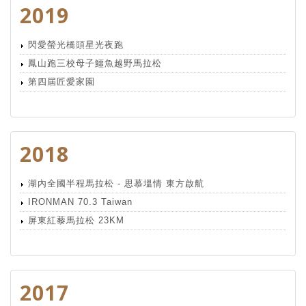
2019
閃愛螢光橋頭星光夜跑
鳳山跑三校母子鱷魚越野馬拉松
第四屆匠愛家園
2018
湖內全國半程馬拉松 - 思慕塭情 東方啟航
IRONMAN 70.3 Taiwan
屏東紅藜馬拉松 23KM
2017