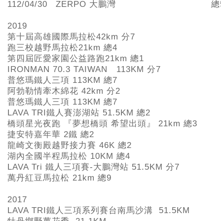
112/04/30
ZERPO 大鵬灣
總
2019
第十屆高雄國際馬拉松42km
分7
跑三校越野馬拉松21km
總4
第四屆匠愛家園公益路跑21km
總1
IRONMAN 70.3 TAIWAN 113KM
分7
普悠瑪鐵人三項 113KM
總7
阿勃勒情牽木綿花 42km
分2
普悠瑪鐵人三項 113KM
總7
LAVA TRI
鐵人賽澎湖站 51.5KM
總2
橋頭星光夜跑 『夢想橋頭 希望出頭』 21km
總3
捷安特嘉年華 2
鐵 總2
龍崎文衡殿越野接力賽 46K
總2
湖內全國半程馬拉松 10KM
總4
LAVA Tri
鐵人三項賽-
大鵬灣站 51.5KM 分7
萬丹紅豆馬拉松 21km
總9
2017
LAVA TRI
鐵人三項系列賽台南馬沙溝 51.5KM