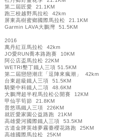
牡丹鄉野薑花季 21.1KM
第二屆匠愛 21.1KM
跑三校越野馬拉松 42km
屏東高樹蜜鄉國際馬拉松 21.1KM
Garmin LAVA
大鵬灣 51.5KM
2016
萬丹紅豆馬拉松 42km
JO
愛RUN
喬本路跑賽 10KM
阿公店盃馬拉松 22KM
WETRI
墾丁鐵人三項 51.5KM
第二屆戀戀潮庄「逗陣來瘋潮」 42km
台東超級鐵人三項 51.5KM
騎樂中科鐵人二項 48.6KM
大鵬灣超半程馬拉松公開賽 12KM
甲仙芋筍節 21.8KM
普悠瑪鐵人三項 226KM
就匠愛家園公益路跑 21KM
高雄愛河國際鐵人三項 53.5KM
古道金牌英雄夢霧臺櫻花路跑 25KM
高雄國際馬拉松 25KM