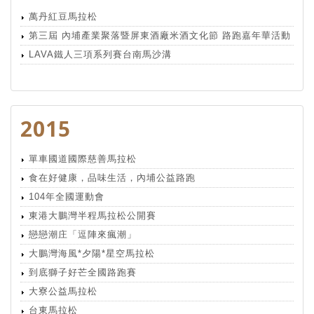
萬丹紅豆馬拉松
第三屆 內埔產業聚落暨屏東酒廠米酒文化節 路跑嘉年華活動
LAVA鐵人三項系列賽台南馬沙溝
2015
單車國道國際慈善馬拉松
食在好健康，品味生活，內埔公益路跑
104年全國運動會
東港大鵬灣半程馬拉松公開賽
戀戀潮庄「逗陣來瘋潮」
大鵬灣海風*夕陽*星空馬拉松
到底獅子好芒全國路跑賽
大寮公益馬拉松
台東馬拉松