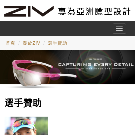
Toggle
naviga
首頁
關於ZIV
選手贊助
選手贊助