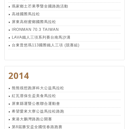
瑪家鄉土芒果季暨全國路跑活動
高雄國際馬拉松
屏東高樹蜜鄉國際馬拉松
IRONMAN 70.3 TAIWAN
LAVA鐵人三項系列賽台南馬沙溝
台東普悠瑪113國際鐵人三項 (競賽組)
2014
熊熊很想跑屏科大公益馬拉松
紅瓦厝保生盃美食馬拉松
屏東縣運暨公教聯合運動會
希望愛來大寮公益馬拉松路跑
東港大鵬灣路跑公開賽
第8屆勝安盃全國恆春路跑賽