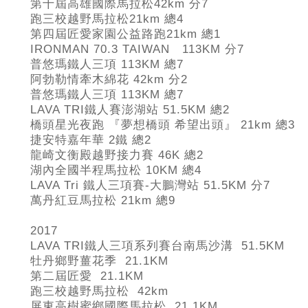
第十屆高雄國際馬拉松42km
分7
跑三校越野馬拉松21km
總4
第四屆匠愛家園公益路跑21km
總1
IRONMAN 70.3 TAIWAN 113KM
分7
普悠瑪鐵人三項 113KM
總7
阿勃勒情牽木綿花 42km
分2
普悠瑪鐵人三項 113KM
總7
LAVA TRI
鐵人賽澎湖站 51.5KM
總2
橋頭星光夜跑 『夢想橋頭 希望出頭』 21km
總3
捷安特嘉年華 2
鐵 總2
龍崎文衡殿越野接力賽 46K
總2
湖內全國半程馬拉松 10KM
總4
LAVA Tri
鐵人三項賽-
大鵬灣站 51.5KM 分7
萬丹紅豆馬拉松 21km
總9
2017
LAVA TRI
鐵人三項系列賽台南馬沙溝 51.5KM
牡丹鄉野薑花季 21.1KM
第二屆匠愛 21.1KM
跑三校越野馬拉松 42km
屏東高樹蜜鄉國際馬拉松 21.1KM