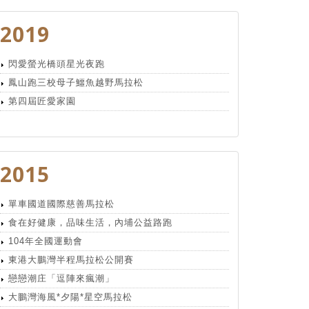
2019
閃愛螢光橋頭星光夜跑
鳳山跑三校母子鱷魚越野馬拉松
第四屆匠愛家園
2015
單車國道國際慈善馬拉松
食在好健康，品味生活，內埔公益路跑
104年全國運動會
東港大鵬灣半程馬拉松公開賽
戀戀潮庄「逗陣來瘋潮」
大鵬灣海風*夕陽*星空馬拉松