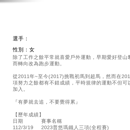
選手：
性別：女
除了工作之餘平常就喜愛戶外運動，早期愛好登山
而轉向改為跑步運動。
從2011
年~至今(2017)挑戰初馬到超馬，然而在
項努力之餘都有不錯成績，平時規律的運動不但可
加入。
『有夢就去追，不要覺得累』
【歷年成績】
日期
賽事名稱
112/3/19
2023普悠瑪鐵人三項(全程賽)