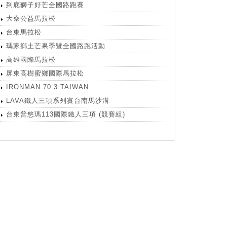
到底獅子好芒全國路跑賽
大寮公益馬拉松
台東馬拉松
瑪家鄉土芒果季暨全國路跑活動
高雄國際馬拉松
屏東高樹蜜鄉國際馬拉松
IRONMAN 70.3 TAIWAN
LAVA鐵人三項系列賽台南馬沙溝
台東普悠瑪113國際鐵人三項 (競賽組)