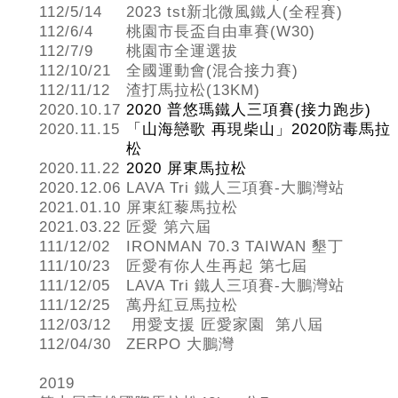
112/5/14
2023 tst新北微風鐵人(全程賽)
112/6/4
桃園市長盃自由車賽(W30)
112/7/9
桃園市全運選拔
112/10/21
全國運動會(混合接力賽)
112/11/12
渣打馬拉松(13KM)
2020.10.17
2020 普悠瑪鐵人三項賽(接力跑步)
2020.11.15
「山海戀歌 再現柴山」2020防毒馬拉
松
2020.11.22
2020 屏東馬拉松
2020.12.06
LAVA Tri 鐵人三項賽-大鵬灣站
2021.01.10
屏東紅藜馬拉松
2021.03.22
匠愛 第六屆
111/12/02
IRONMAN 70.3 TAIWAN 墾丁
111/10/23
匠愛有你人生再起 第七屆
111/12/05
LAVA Tri 鐵人三項賽-大鵬灣站
111/12/25
萬丹紅豆馬拉松
112/03/12
用愛支援 匠愛家園 第八屆
112/04/30
ZERPO 大鵬灣
2019