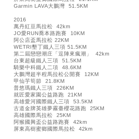
Garmin LAVA
大鵬灣 51.5KM
2016
萬丹紅豆馬拉松 42km
JO
愛RUN
喬本路跑賽 10KM
阿公店盃馬拉松 22KM
WETRI
墾丁鐵人三項 51.5KM
第二屆戀戀潮庄「逗陣來瘋潮」 42km
台東超級鐵人三項 51.5KM
騎樂中科鐵人二項 48.6KM
大鵬灣超半程馬拉松公開賽 12KM
甲仙芋筍節 21.8KM
普悠瑪鐵人三項 226KM
就匠愛家園公益路跑 21KM
高雄愛河國際鐵人三項 53.5KM
古道金牌英雄夢霧臺櫻花路跑 25KM
高雄國際馬拉松 25KM
阿猴國興盃公益路跑賽 42km
屏東高樹蜜鄉國際馬拉松 42km