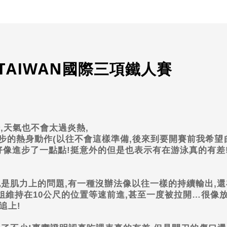
E TAIWAN國際三項鐵人賽
錯
,
天氣也不會太過炎熱
,
步的熱身動作
(
以往不會這樣準備
,
後來到要開賽前我希望
好像進步了一點點
!
挺意外的但是也表示有在游泳真的有差
也是肌力上的問題
,
有一種沒辦法像以往一樣的持續輸出
,
還
姐維持在
10
公尺的位置等速前進
,
甚至一度被拉開
…
很像
追上
!