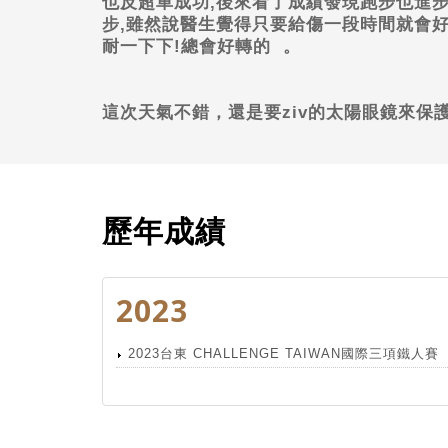
也反超車成功
,
後來看了成績發現跑步也進
步
,
雖然說醫生覺得只要給傷一段時間就會
耐一下下
!
總會好轉的
。
這次天氣不錯，還是要
ziv
的太陽眼鏡來保
歷年成績
2023
2023台東 CHALLENGE TAIWAN國際三項鐵人賽