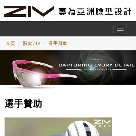
Toggle
naviga
首頁
關於ZIV
選手贊助
選手贊助