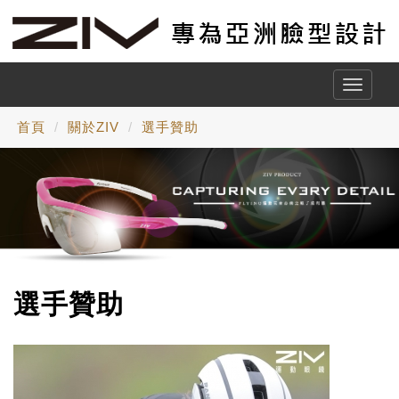
Toggle
naviga
首頁
關於ZIV
選手贊助
選手贊助