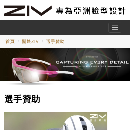
Toggle
naviga
首頁
關於ZIV
選手贊助
選手贊助