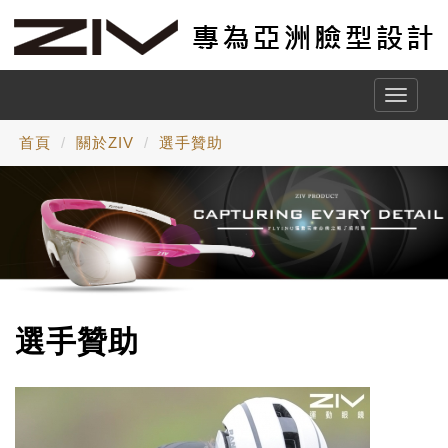
Toggle
naviga
首頁
關於ZIV
選手贊助
選手贊助