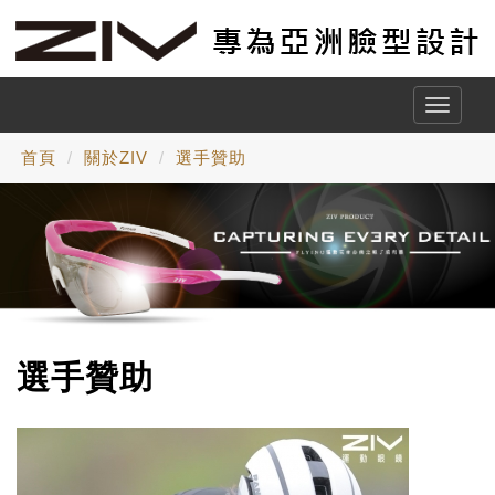
Toggle
naviga
首頁
關於ZIV
選手贊助
選手贊助