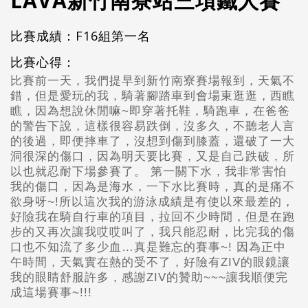
LAVA新竹南寮站三項鐵人賽
比賽成績：F16組第一名
比賽心得：
比賽前一天，我們提早到新竹南寮賽場報到，天氣不
錯，但是愛玩的我，騎著腳踏車到會場東逛逛，西瞧
瞧，因為想說休閒嘛~即穿著托鞋，騎跑車，在爸爸
的警告下說，這樣很容易跌倒，沒多久，不聽老人言
的後過，即便摔車了，沒想到傷到膝蓋，還破了一大
洞很深的傷口，因為明天要比賽，又是自己跌破，所
以也就忍耐下場參賽了。 第一關下水，我非常害怕
我的傷口，因為是海水，一下水比賽時，真的是痛不
欲身呀~!所以這次我的游泳成績是有使以來最差的，
好險我在騎自行車的項目，拉回不少時間，但是在跑
步的又再次讓我哎哎叫了，我只能忍耐，比完我的傷
口也不知流了多少血…真是難忘的賽事~! 因為正中
午時間，天氣實在熱的受不了，好險有ZIV的眼鏡讓
我的眼睛舒服許多，感謝ZIV的贊助~~~讓我順便完
成這場賽事~!!!