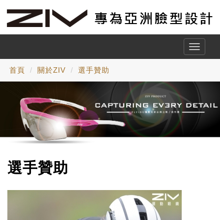
Toggle
naviga
首頁
關於ZIV
選手贊助
選手贊助