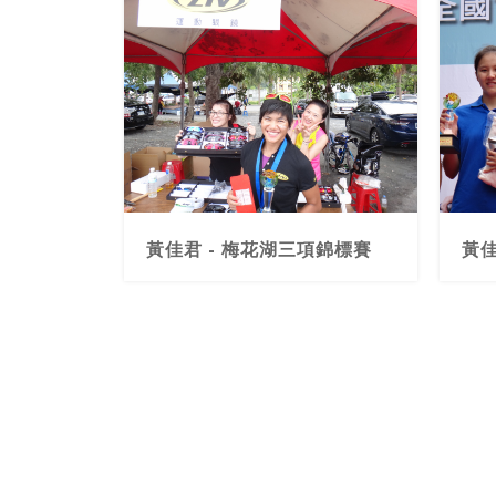
黃佳君 - 梅花湖三項錦標賽
黃佳