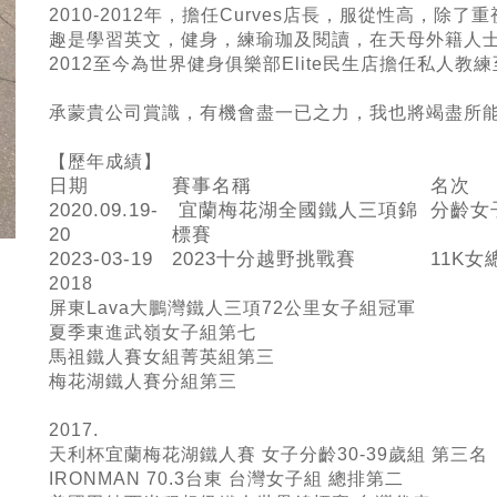
2010-2012年，擔任Curves店長，服從性高，
趣是學習英文，健身，練瑜珈及閱讀，在天母外籍人
2012至今為世界健身俱樂部Elite民生店擔任私人教
承蒙貴公司賞識，有機會盡一已之力，我也將竭盡所
【歷
年成績】
日期
賽事名稱
名次
2020.09.19-
宜蘭梅花湖全國鐵人三項錦
分齡女
20
標賽
2023-03-19
2023十分越野挑戰賽
11K女
2018
屏東Lava大鵬灣鐵人三項72公里女子組冠軍
夏季東進武嶺女子組第七
馬祖鐵人賽女組菁英組第三
梅花湖鐵人賽分組第三
2017.
天利杯宜蘭梅花湖鐵人賽 女子分齡30-39歲組 第三名
IRONMAN 70.3台東 台灣女子組 總排第二