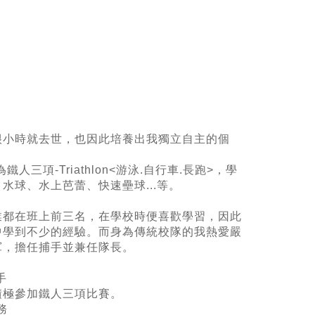
很小時就去世，也因此培養出我獨立自主的個
人三項-Triathlon<游泳.自行車.長跑>，學
球、水上芭蕾、快速壘球...等。
業都在班上前三名，在學校時便喜歡學習，因此
中學到不少的經驗。而身為傳統校隊的我熱愛嚴
軍，擔任捕手並兼任隊長。
手
積極參加鐵人三項比賽。
務