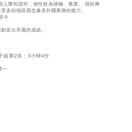
除了重視人際和諧外，個性較為積極、務實。 我的興
士眾多的地區我也兼具外國業務的能力。
練至今
能創造出亮麗的成績。
子組第2名；3小時4分
總一