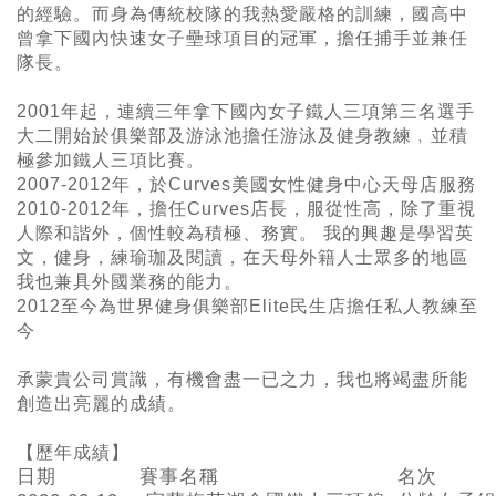
的經驗。而身為傳統校隊的我熱愛嚴格的訓練，國高中
曾拿下國內快速女子壘球項目的冠軍，擔任捕手並兼任
隊長。
2001年起，連續三年拿下國內女子鐵人三項第三名選手
大二開始於俱樂部及游泳池擔任游泳及健身教練﹐並積
極參加鐵人三項比賽。
2007-2012年，於Curves美國女性健身中心天母店服務
2010-2012年，擔任Curves店長，服從性高，除了重視
人際和諧外，個性較為積極、務實。 我的興趣是學習英
文，健身，練瑜珈及閱讀，在天母外籍人士眾多的地區
我也兼具外國業務的能力。
2012至今為世界健身俱樂部Elite民生店擔任私人教練至
今
承蒙貴公司賞識，有機會盡一已之力，我也將竭盡所能
創造出亮麗的成績。
【歷
年成績】
日期
賽事名稱
名次