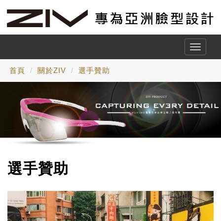
Toggle
naviga
首頁
關於ZIV
選手贊助
選手贊助