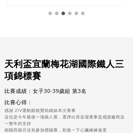
天利盃宜蘭梅花湖國際鐵人三
項錦標賽
比賽成績：女子30-39歲組 第3名
比賽心得：
感謝 ZIV運動眼鏡贊助鐵妹本次賽事
這也是今年最後一場鐵人賽，選擇出席這場賽事是感謝廠商這
一整年的支持
相隔四個月沒有參加標鐵賽，刺激一下心臟練練速度