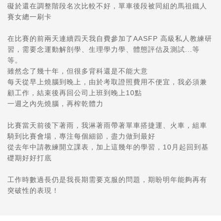
礙於還在調整階段名次比較不好，單車後段被同組的馬祖鐵人
賽女總一刷卡
在比賽的前兩天連續四天我自費參加了AASFP 高級私人教練研
習，需要念運動解剖學、生理學力學、體態評估及測試...等
等。
雖然念了幾十年，但很多背科還是不能大意
每天從早上燒腦到晚上，由於考取證照費用不便宜，我必須兼
顧工作，結束後再回公司上班到晚上10點
一週之內先燒腦，再榨乾體力
比賽當天前後下著雨，我淋著雨帶著單車搭捷運、火車，組車
騎到比賽會場，專注每個細節，盡力做到最好
從去年中請教練開立課表，加上這幾年的學習，10月起回到基
礎期好好打底
工作時數過長仍是我長期需要克服的問題，期盼明年能夠再有
突破性的表現！