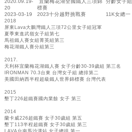
2020.09.19-
宜蘭梅花湖全國鐵人三項錦
分齡女子組
20
標賽
2023-03-19
2023十分越野挑戰賽
11K女總一
2018
屏東Lava大鵬灣鐵人三項72公里女子組冠軍
夏季東進武嶺女子組第七
馬祖鐵人賽女組菁英組第三
梅花湖鐵人賽分組第三
2017.
天利杯宜蘭梅花湖鐵人賽 女子分齡30-39歲組 第三名
IRONMAN 70.3台東 台灣女子組 總排第二
美國田納西半程超級鐵人世界錦標賽 台灣代表
2015
墾丁226超鐵賽國內業餘 女子 第三
2014
蘭卡威226超鐵賽 女子30歲組 第五
墾丁113半程超鐵賽 女子30歲組 第三
LAVA台南馬沙溝站 女子總排 第一