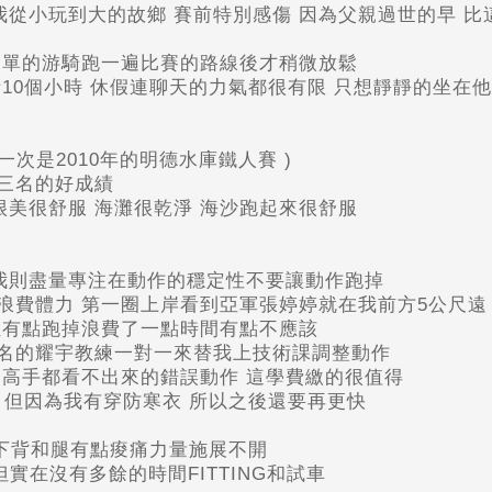
我從小玩到大的故鄉 賽前特別感傷 因為父親過世的早 
簡單的游騎跑一遍比賽的路線後才稍微放鬆
10個小時 休假連聊天的力氣都很有限 只想靜靜的坐在
次是2010年的明德水庫鐵人賽 )
三名的好成績
很美很舒服 海灘很乾淨 海沙跑起來很舒服
我則盡量專注在動作的穩定性不要讓動作跑掉
浪費體力 第一圈上岸看到亞軍張婷婷就在我前方5公尺遠
位有點跑掉浪費了一點時間有點不應該
名的耀宇教練一對一來替我上技術課調整動作
多高手都看不出來的錯誤動作 這學費繳的很值得
 但因為我有穿防寒衣 所以之後還要再更快
左下背和腿有點痠痛力量施展不開
實在沒有多餘的時間FITTING和試車