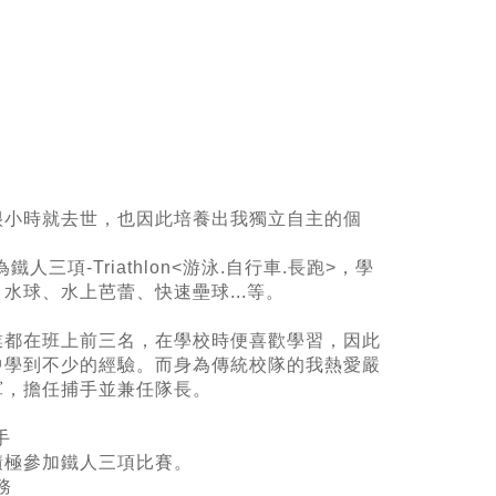
很小時就去世，也因此培養出我獨立自主的個
人三項-Triathlon<游泳.自行車.長跑>，學
球、水上芭蕾、快速壘球...等。
業都在班上前三名，在學校時便喜歡學習，因此
中學到不少的經驗。而身為傳統校隊的我熱愛嚴
軍，擔任捕手並兼任隊長。
手
積極參加鐵人三項比賽。
務