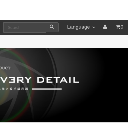
Language
0