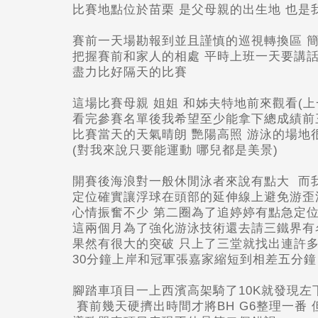
比賽地點位於苗栗 是父母親的出生地 也是
賽前一天場勘報到並且謹慎的巡視轉換區 
把握賽前和家人的相處 平時上班一天要講話
盡力比好隔天的比賽
這場比賽母親 姐姐 和姊夫特地前來觀看(上一
看完參賽名單後我希望至少能拿下總成績前
比賽當天的天氣晴朗 艷陽高照 游泳的場地
(對我來說只要能運動 哪兒都是美景)
開賽後海浪對一般休閒泳者來說有點大 而
定位確實讓浮球在頭部的延伸線上避免游歪
心情振奮不少 第二圈為了追婷婷有點急定
這兩個月為了強化游泳技術還去請三鐵界有
果然有很大的突破 只上了三堂就找出連許
30分鐘上岸和冠軍張嘉家縮短到相差五分鐘
腳踏車項目一上西濱高架騎了10K就發現
賽前幾天硬擠出時間才將BH G6整理一番 但