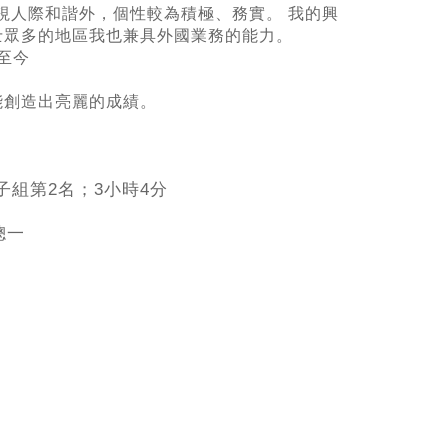
除了重視人際和諧外，個性較為積極、務實。 我的興
士眾多的地區我也兼具外國業務的能力。
練至今
能創造出亮麗的成績。
子組第2名；3小時4分
總一