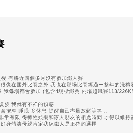
賽
事之後 有將近四個多月沒有參加鐵人賽
氛很像在國外比賽之外 我也在那場比賽經過一整年的洗禮
事 我每場都會參加 (包含4場標鐵賽 兩場超鐵賽113/226
復發 我就有不祥的預感
含按摩 睡眠 多休息 提醒自己盡量放鬆等等…
非常有限 得犧牲娛樂和家人朋友的相處時間 才得以維持
顧好身體讓母親肯定我練鐵人是正確的選擇