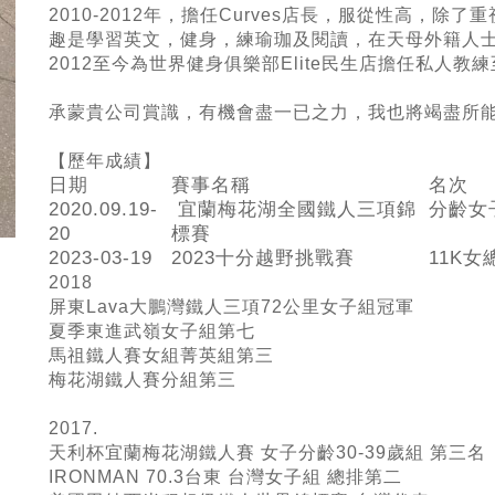
2010-2012年，擔任Curves店長，服從性高，
趣是學習英文，健身，練瑜珈及閱讀，在天母外籍人
2012至今為世界健身俱樂部Elite民生店擔任私人教
承蒙貴公司賞識，有機會盡一已之力，我也將竭盡所
【歷
年成績】
日期
賽事名稱
名次
2020.09.19-
宜蘭梅花湖全國鐵人三項錦
分齡女
20
標賽
2023-03-19
2023十分越野挑戰賽
11K女
2018
屏東Lava大鵬灣鐵人三項72公里女子組冠軍
夏季東進武嶺女子組第七
馬祖鐵人賽女組菁英組第三
梅花湖鐵人賽分組第三
2017.
天利杯宜蘭梅花湖鐵人賽 女子分齡30-39歲組 第三名
IRONMAN 70.3台東 台灣女子組 總排第二