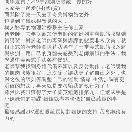
同學還買了ZIV手刮潮版眼鏡，做的好，
大家要一起愛(用)國(貨)。
而我除了第一天去了奇美博物館之外，
也見到了鐵妹很想見的人，
樹人醫專的物理治療系主任傅士豪
傅老師，去年底參加傅老師的解剖列車與肌筋膜鬆弛
術講習，對於老師的專業與講課的態度非常欣賞，就
很正式的請老師實際替我操作了一堂美式肌筋膜放鬆
與檢測，用自己的身體去感受到老師細膩的手法，我
學過中美泰式手法各有優點。
老師幫我找到身體代償來源以及反射動作，老師說我
的肌肉狀態很好，這次除了讓我更了解自己之外，也
對之後的該如何調整自己的運動 情緒 生活步調有更
明確的想法，再來就是要考驗我的執行力了！
雖然比賽只獲得了女子菁英組總排第九，但選國手是
小妹妹們的功課 鐵姐就盡本份做好自己該做的事
吧！
最後感謝ZIV運動眼鏡‬長期對鐵妹的支持 我會繼續努
力的