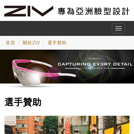
Toggle
naviga
首頁
關於ZIV
選手贊助
選手贊助