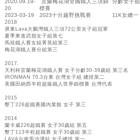
2020.09.19-
宜蘭梅花湖全國鐵人三項錦
分齡女子組
20
標賽
2023-03-19
2023十分越野挑戰賽
11K女總一
2018
屏東Lava大鵬灣鐵人三項72公里女子組冠軍
夏季東進武嶺女子組第七
馬祖鐵人賽女組菁英組第三
梅花湖鐵人賽分組第三
2017.
天利杯宜蘭梅花湖鐵人賽 女子分齡30-39歲組 第三名
IRONMAN 70.3台東 台灣女子組 總排第二
美國田納西半程超級鐵人世界錦標賽 台灣代表
2015
墾丁226超鐵賽國內業餘 女子 第三
2014
蘭卡威226超鐵賽 女子30歲組 第五
墾丁113半程超鐵賽 女子30歲組 第三
LAVA台南馬沙溝站 女子總排 第一