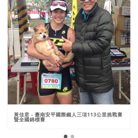
黃佳君 - 臺南安平國際鐵人三項113公里挑戰賽
暨全國錦標賽