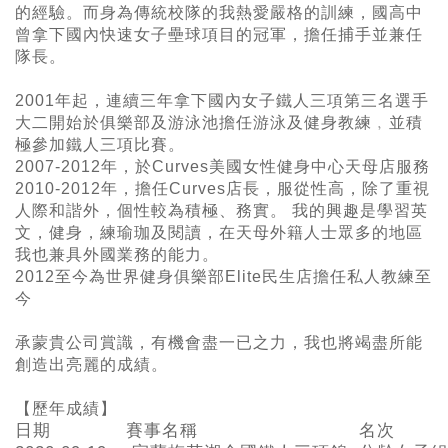
的經驗。而身為傳統校隊的我熱愛嚴格的訓練，國高中
曾拿下國內快速女子壘球項目的冠軍，擔任捕手並兼任
隊長。
2001年起，連續三年拿下國內女子鐵人三項第三名選手
大二開始於俱樂部及游泳池擔任游泳及健身教練﹐並積
極參加鐵人三項比賽。
2007-2012年，於Curves美國女性健身中心天母店服務
2010-2012年，擔任Curves店長，服從性高，除了重視
人際和諧外，個性較為積極、務實。 我的興趣是學習英
文，健身，練瑜珈及閱讀，在天母外籍人士眾多的地區
我也兼具外國業務的能力。
2012至今為世界健身俱樂部Elite民生店擔任私人教練至
今
承蒙貴公司賞識，有機會盡一已之力，我也將竭盡所能
創造出亮麗的成績。
【歷
年成績】
日期
賽事名稱
名次