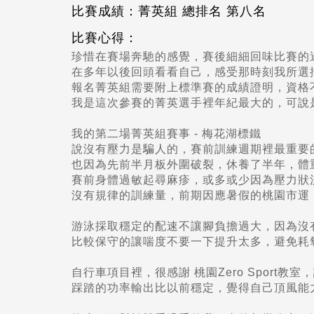
比賽成績：菁英組 總排名 第八名
比賽心得：
珍惜在賽場奔馳的感覺，賽後細細回味比賽的
在多年以後回頭看看自己，感受那時刻我所選
報名菁英組需要附上標準賽的成績證明，資格
我是這次參賽的菁英選手裡年紀最大的，可說
我的第二場菁英組賽事 - 梅花湖標鐵
說沒有壓力是騙人的，賽前訓練週期裡最重要
也因為先前半月板外圍破裂，休養了半年，體重
賽前身體過敏起尋麻疹，或多或少因為壓力狀
沒有規律的訓練量，前期因應暑假的桃園市運
游泳採取穩定的配速不讓腳負擔過大，因為沒
比較保守的讓喘度不要一下提升太多，避免耗
自行車項目裡，很感謝 桃園Zero Sport
踩踏的功率輸出比以前穩定，覺得自己頂風能