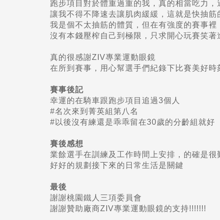
跑步項目對於體重過重的我，真的相當吃力，
讓我不得不降速去讓肌肉緩緩，這就是快抽筋
我是個不太抽筋的體質，但在有強度的賽事裡
沒有本錢壓榨自己到極限，只求開心玩賽笑著
真的很感謝ZIV專業運動眼鏡
在所到賽事，用心幫選手們紀錄下比賽美好時
賽事後記
幸運的在騎車跟跑步項目追過3個人
#名次來到菁英組第八名
#以後沒有練還是乖乖留在30歲的分齡組就好
賽後感想
業餘選手在訓練及工作時間上安排，的確是很
好好的規劃接下來的日常生活是關鍵
最後
謝謝桃園鐵人三項委員會
謝謝贊助廠商ZIV專業運動眼鏡的支持!!!!!!!