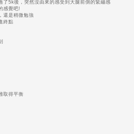
過了5k後，突然沒由來的感受到大腿前側的緊繃感
的感覺吧!
，還是稍微勉強
進終點
刻
難取得平衡