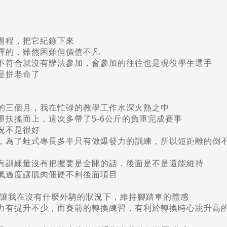
過程，把它紀錄下來
擇的，雖然困難但價值不凡
不符合就沒有辦法參加，會參加的往往也是現役學生選手
是拼老命了
的三個月，我在忙碌的教學工作水深火熱之中
扶搖而上，這次多帶了5-6公斤的負重完成賽事
況不是很好
，為了蛙式專長多半只有做爆發力的訓練，所以短距離的倒
有訓練量沒有把握要是全開的話，後面是不是還能維持
氧過度讓肌肉僵硬不利後面項目
教室，讓我在沒有什麼外騎的狀況下，維持腳踏車的體感
力有提升不少，而賽前的轉換練習，有利於轉換時心跳升高