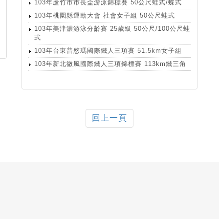
103年蘆竹市市長盃游泳錦標賽 50公尺蛙式/蝶式
103年桃園縣運動大會 社會女子組 50公尺蛙式
103年美津濃游泳分齡賽 25歲級 50公尺/100公尺蛙
式
103年台東普悠瑪國際鐵人三項賽 51.5km女子組
103年新北微風國際鐵人三項錦標賽 113km鐵三角
回上一頁