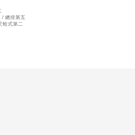
二
/ 總排第五
公尺蛙式第二