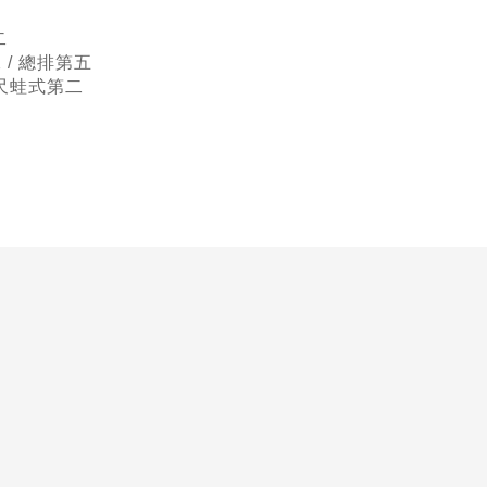
二
/ 總排第五
公尺蛙式第二