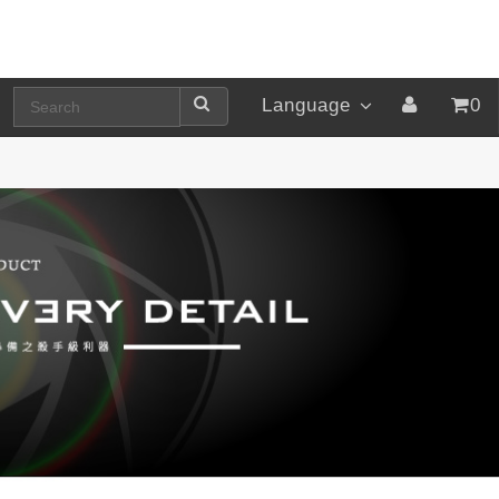
Language
0