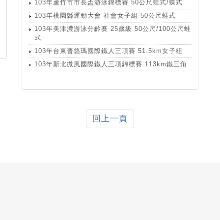
103年蘆竹市市長盃游泳錦標賽 50公尺蛙式/蝶式
103年桃園縣運動大會 社會女子組 50公尺蛙式
103年美津濃游泳分齡賽 25歲級 50公尺/100公尺蛙
式
103年台東普悠瑪國際鐵人三項賽 51.5km女子組
103年新北微風國際鐵人三項錦標賽 113km鐵三角
回上一頁