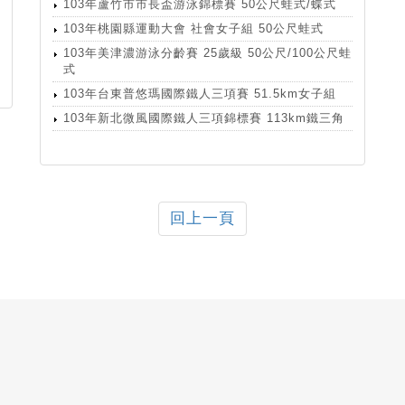
103年蘆竹市市長盃游泳錦標賽 50公尺蛙式/蝶式
103年桃園縣運動大會 社會女子組 50公尺蛙式
103年美津濃游泳分齡賽 25歲級 50公尺/100公尺蛙
式
103年台東普悠瑪國際鐵人三項賽 51.5km女子組
103年新北微風國際鐵人三項錦標賽 113km鐵三角
回上一頁