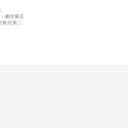
二
/ 總排第五
公尺蛙式第二