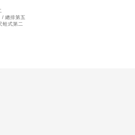
二
/ 總排第五
公尺蛙式第二