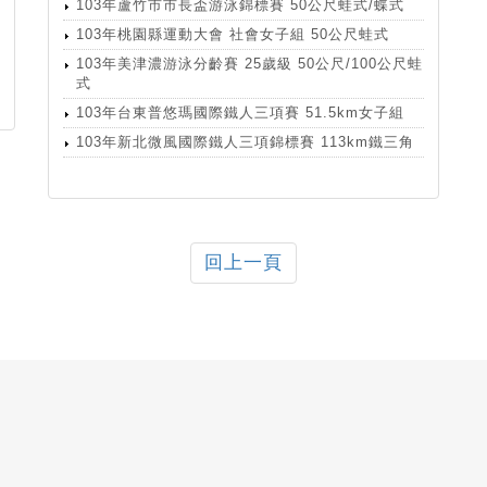
103年蘆竹市市長盃游泳錦標賽 50公尺蛙式/蝶式
103年桃園縣運動大會 社會女子組 50公尺蛙式
103年美津濃游泳分齡賽 25歲級 50公尺/100公尺蛙
式
103年台東普悠瑪國際鐵人三項賽 51.5km女子組
103年新北微風國際鐵人三項錦標賽 113km鐵三角
回上一頁