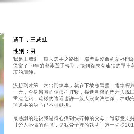
選手：王威凱
性別：男
我是王威凱，鐵人選手之路因一場差點沒命的意外開
從當了10年的游泳選手轉型，接觸從未有連結的單車
項的訓練。
沒想到才第二次出門練車，就在下坡急彎撞上電線桿
一命，全身累累的傷痕不打緊，撞進鼻樑的門牙與脫
重建之路，這樣的遭遇也許一般人沒辦法想像，在動
項選手的決心已不可動搖。
最感謝的是被我嚇得心痛到快碎掉的父母，還願意支
【旁人不懂的倔強，是我骨子裡的執著】這一切從20