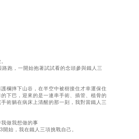
啟。
與路跑，一開始抱著試試看的念頭參與鐵人三
與護欄摔下山谷，在半空中被樹接住才幸運保住
臼的下巴，迎來的是一連串手術、插管、植骨的
完手術躺在病床上清醒的那一刻，我對當鐵人三
持我做我想做的事
13開始，我在鐵人三項挑戰自己。