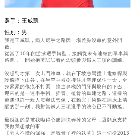
選手：王威凱
性別：男
我是王威凱，鐵人選手之路因一場差點沒命的意外開
啟。
從當了10年的游泳選手轉型，接觸從未有連結的單車與
路跑，一開始抱著試試看的念頭參與鐵人三項的訓練。
沒想到才第二次出門練車，就在下坡急彎撞上電線桿與
護欄摔下山谷，在半空中被樹接住才幸運保住一命，全
身累累的傷痕不打緊，撞進鼻樑的門牙與脫臼的下巴，
迎來的是一連串手術、插管、植骨的重建之路，這樣的
遭遇也許一般人沒辦法想像，在動完手術躺在病床上清
醒的那一刻，我對當鐵人三項選手的決心已不可動搖。
最感謝的是被我嚇得心痛到快碎掉的父母，還願意支持
我做我想做的事
【旁人不懂的倔強，是我骨子裡的執著】這一切從2013