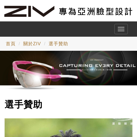
Toggle
naviga
首頁
關於ZIV
選手贊助
選手贊助