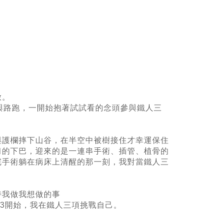
啟。
與路跑，一開始抱著試試看的念頭參與鐵人三
與護欄摔下山谷，在半空中被樹接住才幸運保住
臼的下巴，迎來的是一連串手術、插管、植骨的
完手術躺在病床上清醒的那一刻，我對當鐵人三
持我做我想做的事
13開始，我在鐵人三項挑戰自己。