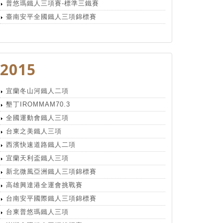
普悠瑪鐵人三項賽-標準三鐵賽
臺南安平全國鐵人三項錦標賽
2015
宜蘭冬山河鐵人二項
墾丁IROMMAM70.3
全國運動會鐵人三項
台東之美鐵人三項
西濱快速道路鐵人二項
宜蘭天利盃鐵人三項
新北微風亞洲鐵人三項錦標賽
高雄興達港全運會挑戰賽
台南安平國際鐵人三項錦標賽
台東普悠瑪鐵人三項