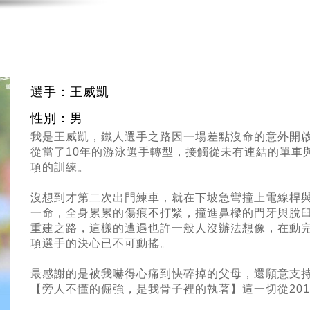
選手：王威凱
性別：男
我是王威凱，鐵人選手之路因一場差點沒命的意外開
從當了10年的游泳選手轉型，接觸從未有連結的單車
項的訓練。
沒想到才第二次出門練車，就在下坡急彎撞上電線桿
一命，全身累累的傷痕不打緊，撞進鼻樑的門牙與脫
重建之路，這樣的遭遇也許一般人沒辦法想像，在動
項選手的決心已不可動搖。
最感謝的是被我嚇得心痛到快碎掉的父母，還願意支
【旁人不懂的倔強，是我骨子裡的執著】這一切從20