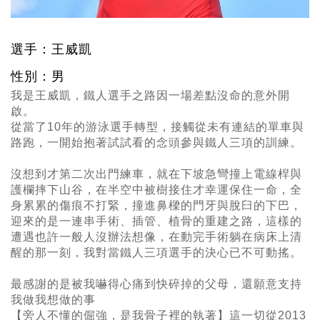
選手：王威凱
性別：男
我是王威凱，鐵人選手之路因一場差點沒命的意外開
啟。
從當了10年的游泳選手轉型，接觸從未有連結的單車與
路跑，一開始抱著試試看的念頭參與鐵人三項的訓練。
沒想到才第二次出門練車，就在下坡急彎撞上電線桿與
護欄摔下山谷，在半空中被樹接住才幸運保住一命，全
身累累的傷痕不打緊，撞進鼻樑的門牙與脫臼的下巴，
迎來的是一連串手術、插管、植骨的重建之路，這樣的
遭遇也許一般人沒辦法想像，在動完手術躺在病床上清
醒的那一刻，我對當鐵人三項選手的決心已不可動搖。
最感謝的是被我嚇得心痛到快碎掉的父母，還願意支持
我做我想做的事
【旁人不懂的倔強，是我骨子裡的執著】這一切從2013