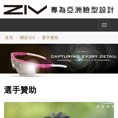
Toggle
naviga
首頁
關於ZIV
選手贊助
選手贊助