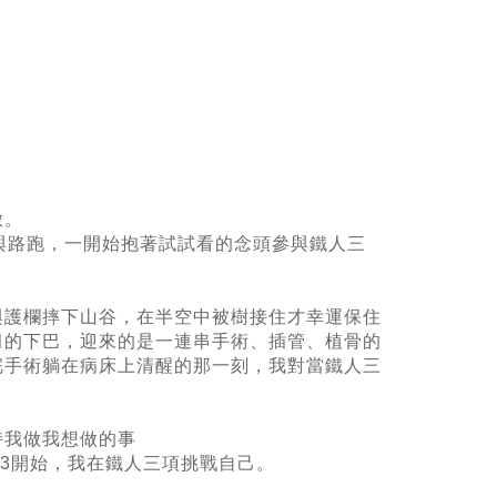
啟。
與路跑，一開始抱著試試看的念頭參與鐵人三
與護欄摔下山谷，在半空中被樹接住才幸運保住
臼的下巴，迎來的是一連串手術、插管、植骨的
完手術躺在病床上清醒的那一刻，我對當鐵人三
持我做我想做的事
13開始，我在鐵人三項挑戰自己。