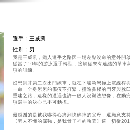
選手：王威凱
性別：男
我是王威凱，鐵人選手之路因一場差點沒命的意外開
從當了10年的游泳選手轉型，接觸從未有連結的單車
項的訓練。
沒想到才第二次出門練車，就在下坡急彎撞上電線桿
一命，全身累累的傷痕不打緊，撞進鼻樑的門牙與脫
重建之路，這樣的遭遇也許一般人沒辦法想像，在動
項選手的決心已不可動搖。
最感謝的是被我嚇得心痛到快碎掉的父母，還願意支
【旁人不懂的倔強，是我骨子裡的執著】這一切從20