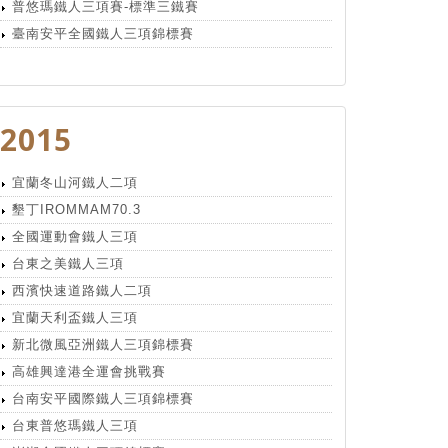
普悠瑪鐵人三項賽-標準三鐵賽
臺南安平全國鐵人三項錦標賽
2015
宜蘭冬山河鐵人二項
墾丁IROMMAM70.3
全國運動會鐵人三項
台東之美鐵人三項
西濱快速道路鐵人二項
宜蘭天利盃鐵人三項
新北微風亞洲鐵人三項錦標賽
高雄興達港全運會挑戰賽
台南安平國際鐵人三項錦標賽
台東普悠瑪鐵人三項