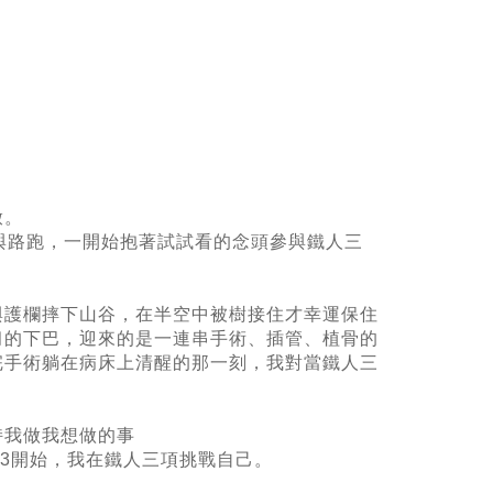
啟。
與路跑，一開始抱著試試看的念頭參與鐵人三
與護欄摔下山谷，在半空中被樹接住才幸運保住
臼的下巴，迎來的是一連串手術、插管、植骨的
完手術躺在病床上清醒的那一刻，我對當鐵人三
持我做我想做的事
13開始，我在鐵人三項挑戰自己。