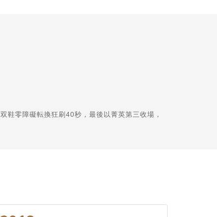
双鞋零障礙転換狂刷40秒，最後以菁英第三收場，