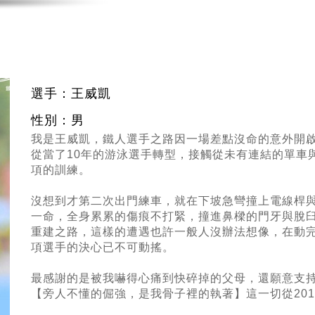
選手：王威凱
性別：男
我是王威凱，鐵人選手之路因一場差點沒命的意外開
從當了10年的游泳選手轉型，接觸從未有連結的單車
項的訓練。
沒想到才第二次出門練車，就在下坡急彎撞上電線桿
一命，全身累累的傷痕不打緊，撞進鼻樑的門牙與脫
重建之路，這樣的遭遇也許一般人沒辦法想像，在動
項選手的決心已不可動搖。
最感謝的是被我嚇得心痛到快碎掉的父母，還願意支
【旁人不懂的倔強，是我骨子裡的執著】這一切從20