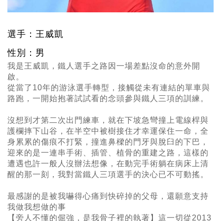
選手：王威凱
性別：男
我是王威凱，鐵人選手之路因一場差點沒命的意外開
啟。
從當了10年的游泳選手轉型，接觸從未有連結的單車與
路跑，一開始抱著試試看的念頭參與鐵人三項的訓練。
沒想到才第二次出門練車，就在下坡急彎撞上電線桿與
護欄摔下山谷，在半空中被樹接住才幸運保住一命，全
身累累的傷痕不打緊，撞進鼻樑的門牙與脫臼的下巴，
迎來的是一連串手術、插管、植骨的重建之路，這樣的
遭遇也許一般人沒辦法想像，在動完手術躺在病床上清
醒的那一刻，我對當鐵人三項選手的決心已不可動搖。
最感謝的是被我嚇得心痛到快碎掉的父母，還願意支持
我做我想做的事
【旁人不懂的倔強，是我骨子裡的執著】這一切從2013