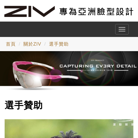
Toggle
naviga
首頁
關於ZIV
選手贊助
選手贊助