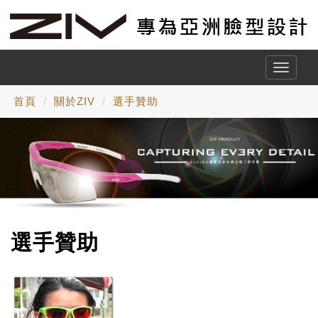
Toggle
naviga
首頁
關於ZIV
選手贊助
選手贊助