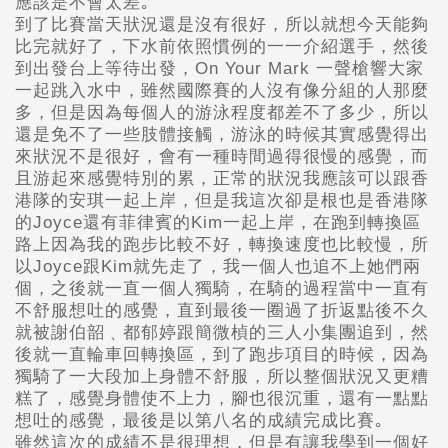
應該是不會太差｡
到了比賽當天狀況還是沒有很好，所以就想今天能夠
比完就好了，下水前依照慣例的一一介紹選手，然後
到出發台上等待出發，On Your Mark 一聲槍響大家
一起跳入水中，雖然國際賽的人沒有像分組的人那麼
多，但是因為每個人的游泳程度都差不了多少，所以
還是免不了一些肢體接觸，游泳的時候其實感覺得出
來狀況不是很好，會有一種時間過得很慢的感覺，而
且游起來感覺特別的累，正常的狀況我應該可以跟香
港隊的安琪一起上岸，但是我這次卻是根也是香港隊
的Joyce還有菲律賓的Kim一起上岸，在跑到轉換區
路上因為我的跑步比較不好，轉換速度也比較慢，所
以Joyce跟Kim就先走了，我一個人也追不上她們兩
個，之後就一直一個人獨騎，在騎的過程當中一直有
不舒服想吐的感覺，直到最後一圈過了折返點後不久
就被謝伯韶﹑都郁婷跟簡微楨的三人小集團追到，然
後就一直輪車回轉換區，到了跑步項目的時候，因為
獨騎了一大段加上身體不舒服，所以整個狀況又更糟
糕了，感覺身體使不上力，腳也很沉重，還有一點點
想吐的感覺，最後是以第八名的成績完成比賽｡
雖然這次的成績不是很理想，但是有讓我學到一個好